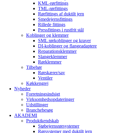
KML-rørfittings
TML-rørfittings
Rørfittings af duktilt jern
Smedejernsfittings
Rillede fittings
Pressfittings i rustfrit stål
Koblinger og klemmer
SML rørkoblinger og kraver
DI-koblinger og flangeadaptere
Reparationsklemmer
Slangeklemmer
Rørklemmer
Tilbehør
Rørskærer/sav
Ventiler
Køkkengrej
Nyheder
Forretningsindsigt
Virksomhedsopdateringer
Udstillinger
Branchebesøg
AKADEMI
Produktkendskab
Støbejernsrørsystemer
Rørsystemer med duktilt jern