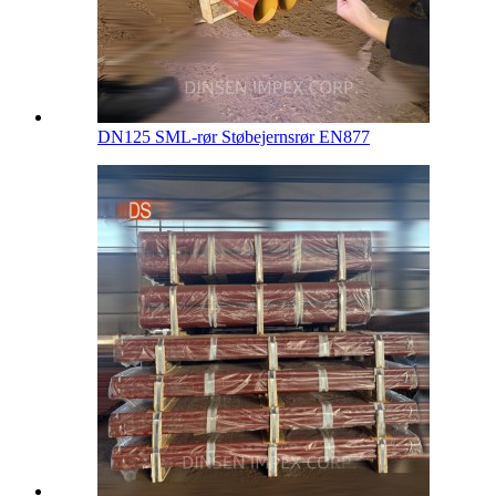
DN125 SML-rør Støbejernsrør EN877