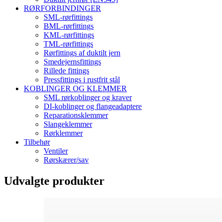
RØRFORBINDINGER
SML-rørfittings
BML-rørfittings
KML-rørfittings
TML-rørfittings
Rørfittings af duktilt jern
Smedejernsfittings
Rillede fittings
Pressfittings i rustfrit stål
KOBLINGER OG KLEMMER
SML rørkoblinger og kraver
DI-koblinger og flangeadaptere
Reparationsklemmer
Slangeklemmer
Rørklemmer
Tilbehør
Ventiler
Rørskærer/sav
Udvalgte produkter