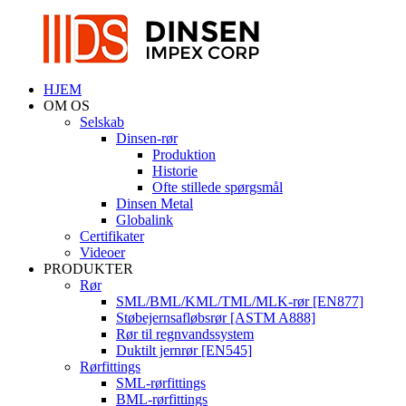
HJEM
OM OS
Selskab
Dinsen-rør
Produktion
Historie
Ofte stillede spørgsmål
Dinsen Metal
Globalink
Certifikater
Videoer
PRODUKTER
Rør
SML/BML/KML/TML/MLK-rør [EN877]
Støbejernsafløbsrør [ASTM A888]
Rør til regnvandssystem
Duktilt jernrør [EN545]
Rørfittings
SML-rørfittings
BML-rørfittings