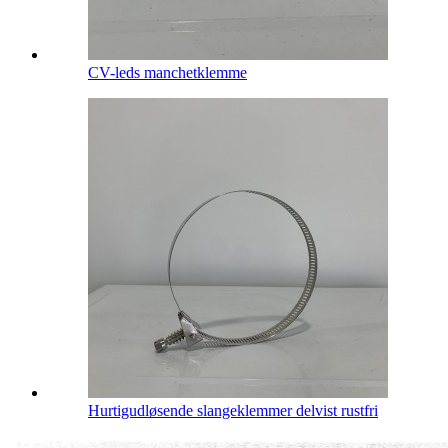
CV-leds manchetklemme
Hurtigudløsende slangeklemmer delvist rustfri