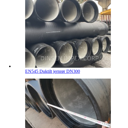
EN545 Duktilt jernrør DN300