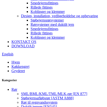
Smedejernsfittings
Rillede fittings
Koblinger og klemmer
Design, installation, vedligeholdelse og opbevaring
Støbejernsrørsystemer
Rørsystemer med duktilt jern
Smedejernsfittings
Rillede fittings
Koblinger og klemmer
KONTAKT OS
DOWNLOAD
English
Hjem
Køkkengrej
Gryderet
Kategorier
Rør
SML/BML/KML/TML/MLK-rør [EN 877]
Støbejernsafløbsrør [ASTM A888]
Rør til regnvandssystem
Duktilt jernrør [EN545]