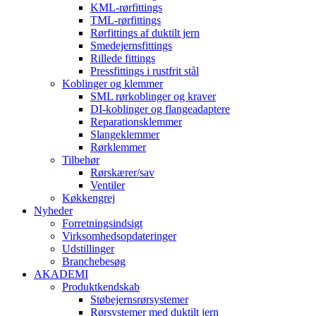
KML-rørfittings
TML-rørfittings
Rørfittings af duktilt jern
Smedejernsfittings
Rillede fittings
Pressfittings i rustfrit stål
Koblinger og klemmer
SML rørkoblinger og kraver
DI-koblinger og flangeadaptere
Reparationsklemmer
Slangeklemmer
Rørklemmer
Tilbehør
Rørskærer/sav
Ventiler
Køkkengrej
Nyheder
Forretningsindsigt
Virksomhedsopdateringer
Udstillinger
Branchebesøg
AKADEMI
Produktkendskab
Støbejernsrørsystemer
Rørsystemer med duktilt jern