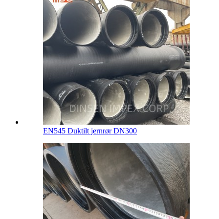
EN545 Duktilt jernrør DN300