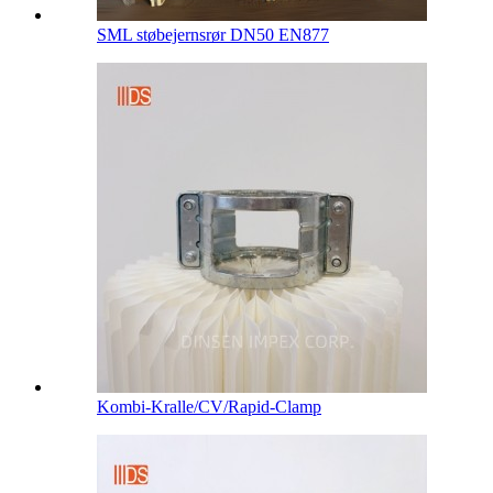
SML støbejernsrør DN50 EN877
Kombi-Kralle/CV/Rapid-Clamp