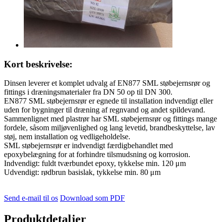
Kort beskrivelse:
Dinsen leverer et komplet udvalg af EN877 SML støbejernsrør og
fittings i dræningsmaterialer fra DN 50 op til DN 300.
EN877 SML støbejernsrør er egnede til installation indvendigt eller
uden for bygninger til dræning af regnvand og andet spildevand.
Sammenlignet med plastrør har SML støbejernsrør og fittings mange
fordele, såsom miljøvenlighed og lang levetid, brandbeskyttelse, lav
støj, nem installation og vedligeholdelse.
SML støbejernsrør er indvendigt færdigbehandlet med
epoxybelægning for at forhindre tilsmudsning og korrosion.
Indvendigt: fuldt tværbundet epoxy, tykkelse min. 120 μm
Udvendigt: rødbrun basislak, tykkelse min. 80 μm
Send e-mail til os
Download som PDF
Produktdetaljer