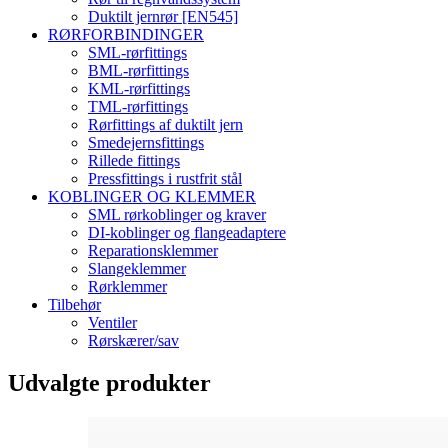
Duktilt jernrør [EN545]
RØRFORBINDINGER
SML-rørfittings
BML-rørfittings
KML-rørfittings
TML-rørfittings
Rørfittings af duktilt jern
Smedejernsfittings
Rillede fittings
Pressfittings i rustfrit stål
KOBLINGER OG KLEMMER
SML rørkoblinger og kraver
DI-koblinger og flangeadaptere
Reparationsklemmer
Slangeklemmer
Rørklemmer
Tilbehør
Ventiler
Rørskærer/sav
Udvalgte produkter