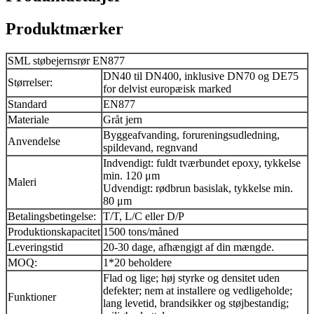
Produktmærker
SML støbejernsrør EN877
DN40 til DN400, inklusive DN70 og DE75
Størrelser:
for delvist europæisk marked
Standard
EN877
Materiale
Gråt jern
Byggeafvanding, forureningsudledning,
Anvendelse
spildevand, regnvand
Indvendigt: fuldt tværbundet epoxy, tykkelse
min. 120 μm
Maleri
Udvendigt: rødbrun basislak, tykkelse min.
80 μm
Betalingsbetingelse:
T/T, L/C eller D/P
Produktionskapacitet
1500 tons/måned
Leveringstid
20-30 dage, afhængigt af din mængde.
MOQ:
1*20 beholdere
Flad og lige; høj styrke og densitet uden
defekter; nem at installere og vedligeholde;
Funktioner
lang levetid, brandsikker og støjbestandig;