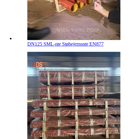
DN125 SML-rør Støbejernsrør EN877