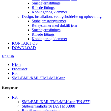
Smedejernsfittings
Rillede fittings
Koblinger og klemmer
Design, installation, vedligeholdelse og opbevaring
Støbejernsrørsystemer
Rørsystemer med duktilt jern
Smedejernsfittings
Rillede fittings
Koblinger og klemmer
KONTAKT OS
DOWNLOAD
English
Hjem
Produkter
Rør
SML/BML/KML/TML/MLK-rør
Kategorier
Rør
SML/BML/KML/TML/MLK-rør [EN 877]
Støbejernsafløbsrør [ASTM A888]
Rør til regnvandssystem