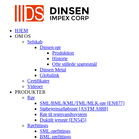
HJEM
OM OS
Selskab
Dinsen-rør
Produktion
Historie
Ofte stillede spørgsmål
Dinsen Metal
Globalink
Certifikater
Videoer
PRODUKTER
Rør
SML/BML/KML/TML/MLK-rør [EN877]
Støbejernsafløbsrør [ASTM A888]
Rør til regnvandssystem
Duktilt jernrør [EN545]
Rørfittings
SML-rørfittings
BML-rørfittings