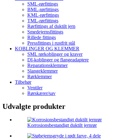
SML-rørfittings
BML-rørfittings
KML-rørfittings
TML-rørfittings
Rørfittings af duktilt jern
Smedejernsfittings
Rillede fittings
Pressfittings i rustfrit stål
KOBLINGER OG KLEMMER
SML rørkoblinger og kraver
DI-koblinger og flangeadaptere
Reparationsklemmer
Slangeklemmer
Rørklemmer
Tilbehør
Ventiler
Rørskærer/sav
Udvalgte produkter
Korrosionsbestandigt duktilt jernrør