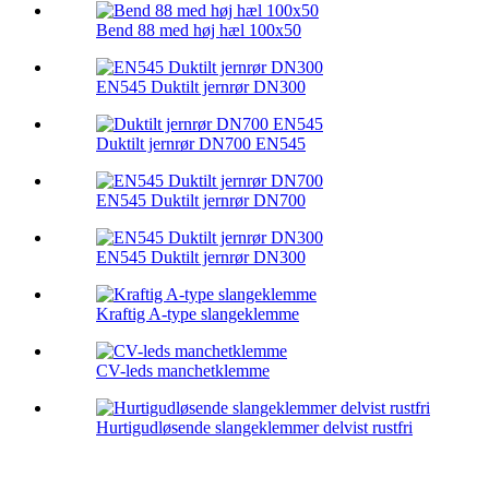
Bend 88 med høj hæl 100x50
EN545 Duktilt jernrør DN300
Duktilt jernrør DN700 EN545
EN545 Duktilt jernrør DN700
EN545 Duktilt jernrør DN300
Kraftig A-type slangeklemme
CV-leds manchetklemme
Hurtigudløsende slangeklemmer delvist rustfri