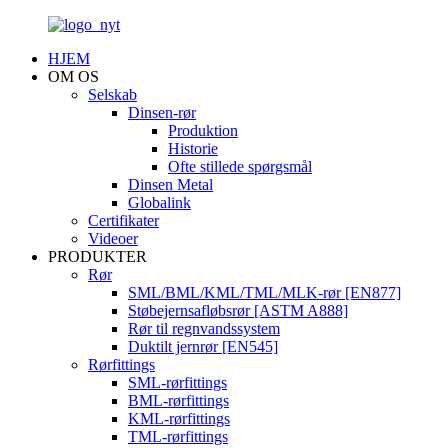
HJEM
OM OS
Selskab
Dinsen-rør
Produktion
Historie
Ofte stillede spørgsmål
Dinsen Metal
Globalink
Certifikater
Videoer
PRODUKTER
Rør
SML/BML/KML/TML/MLK-rør [EN877]
Støbejernsafløbsrør [ASTM A888]
Rør til regnvandssystem
Duktilt jernrør [EN545]
Rørfittings
SML-rørfittings
BML-rørfittings
KML-rørfittings
TML-rørfittings