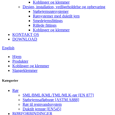
Koblinger og klemmer
Design, installation, vedligeholdelse og opbevaring
Støbejernsrørsystemer
Rørsystemer med duktilt jern
Smedejernsfittings
Rillede fittings
Koblinger og klemmer
KONTAKT OS
DOWNLOAD
English
Hjem
Produkter
Koblinger og klemmer
Slangeklemmer
Kategorier
Rør
SML/BML/KML/TML/MLK-rør [EN 877]
Støbejernsafløbsrør [ASTM A888]
Rør til regnvandssystem
Duktilt jernrør [EN545]
RØRFORBINDINGER