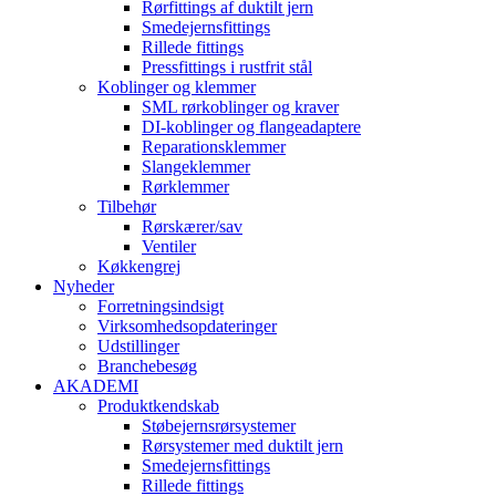
Rørfittings af duktilt jern
Smedejernsfittings
Rillede fittings
Pressfittings i rustfrit stål
Koblinger og klemmer
SML rørkoblinger og kraver
DI-koblinger og flangeadaptere
Reparationsklemmer
Slangeklemmer
Rørklemmer
Tilbehør
Rørskærer/sav
Ventiler
Køkkengrej
Nyheder
Forretningsindsigt
Virksomhedsopdateringer
Udstillinger
Branchebesøg
AKADEMI
Produktkendskab
Støbejernsrørsystemer
Rørsystemer med duktilt jern
Smedejernsfittings
Rillede fittings