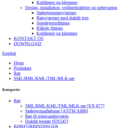
Koblinger og klemmer
Design, installation, vedligeholdelse og opbevaring
Støbejernsrørsystemer
Rørsystemer med duktilt jern
Smedejernsfittings
Rillede fittings
Koblinger og klemmer
KONTAKT OS
DOWNLOAD
English
Hjem
Produkter
Rør
SML/BML/KML/TML/MLK-rør
Kategorier
Rør
SML/BML/KML/TML/MLK-rør [EN 877]
Støbejernsafløbsrør [ASTM A888]
Rør til regnvandssystem
Duktilt jernrør [EN545]
RØRFORBINDINGER