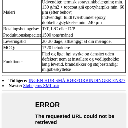
Udvendigt: termisk sprayzinkbelægning min.
130 g/m2 + topcoat grå epoxyharpiks min. 60
Maleri
μm (efter behov)
Indvendigt: fuldt tværbundet epoxy,
dobbeltlagstykkelse min. 240 μm
Betalingsbetingelse:
T/T, L/C eller D/P
Produktionskapacitet
1500 tons/måned
Leveringstid
20-30 dage, afhængigt af din mængde.
MOQ:
1*20 beholdere
Flad og lige; høj styrke og densitet uden
defekter; nem at installere og vedligeholde;
Funktioner
lang levetid, brandsikker og støjbestandig;
miljøbeskyttelse
Tidligere:
INGEN HUB SMÅ RØRFORBINDINGER EN877
Næste:
Støbejerns SML-rør