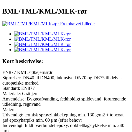
BML/TML/KML/MLK-rør
Kort beskrivelse:
EN877 KML støbejernsrør
Størrelser: DN40 til DN400, inklusive DN70 og DE75 til delvist
europæiske marked
Standard: EN877
Materiale: Gråt jern
Anvendelse: Byggeafvanding, fedtholdigt spildevand, forurenende
udledning, regnvand
Maleri:
Udvendigt: termisk sprayzinkbelægning min. 130 g/m2 + topcoat
grå epoxyharpiks min. 60 μm (efter behov)
Indvendigt: fuldt tværbundet epoxy, dobbeltlagstykkelse min. 240
μm