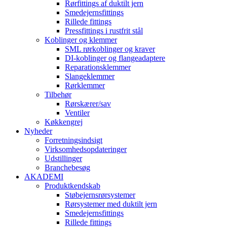
Rørfittings af duktilt jern
Smedejernsfittings
Rillede fittings
Pressfittings i rustfrit stål
Koblinger og klemmer
SML rørkoblinger og kraver
DI-koblinger og flangeadaptere
Reparationsklemmer
Slangeklemmer
Rørklemmer
Tilbehør
Rørskærer/sav
Ventiler
Køkkengrej
Nyheder
Forretningsindsigt
Virksomhedsopdateringer
Udstillinger
Branchebesøg
AKADEMI
Produktkendskab
Støbejernsrørsystemer
Rørsystemer med duktilt jern
Smedejernsfittings
Rillede fittings