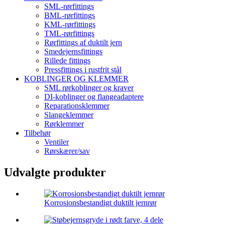
SML-rørfittings
BML-rørfittings
KML-rørfittings
TML-rørfittings
Rørfittings af duktilt jern
Smedejernsfittings
Rillede fittings
Pressfittings i rustfrit stål
KOBLINGER OG KLEMMER
SML rørkoblinger og kraver
DI-koblinger og flangeadaptere
Reparationsklemmer
Slangeklemmer
Rørklemmer
Tilbehør
Ventiler
Rørskærer/sav
Udvalgte produkter
Korrosionsbestandigt duktilt jernrør