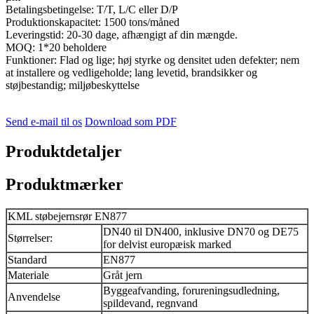
Betalingsbetingelse: T/T, L/C eller D/P
Produktionskapacitet: 1500 tons/måned
Leveringstid: 20-30 dage, afhængigt af din mængde.
MOQ: 1*20 beholdere
Funktioner: Flad og lige; høj styrke og densitet uden defekter; nem
at installere og vedligeholde; lang levetid, brandsikker og
støjbestandig; miljøbeskyttelse
Send e-mail til os
Download som PDF
Produktdetaljer
Produktmærker
KML støbejernsrør EN877
DN40 til DN400, inklusive DN70 og DE75
Størrelser:
for delvist europæisk marked
Standard
EN877
Materiale
Gråt jern
Byggeafvanding, forureningsudledning,
Anvendelse
spildevand, regnvand