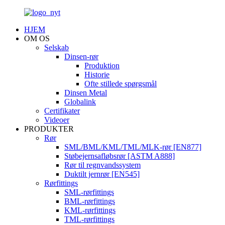
HJEM
OM OS
Selskab
Dinsen-rør
Produktion
Historie
Ofte stillede spørgsmål
Dinsen Metal
Globalink
Certifikater
Videoer
PRODUKTER
Rør
SML/BML/KML/TML/MLK-rør [EN877]
Støbejernsafløbsrør [ASTM A888]
Rør til regnvandssystem
Duktilt jernrør [EN545]
Rørfittings
SML-rørfittings
BML-rørfittings
KML-rørfittings
TML-rørfittings