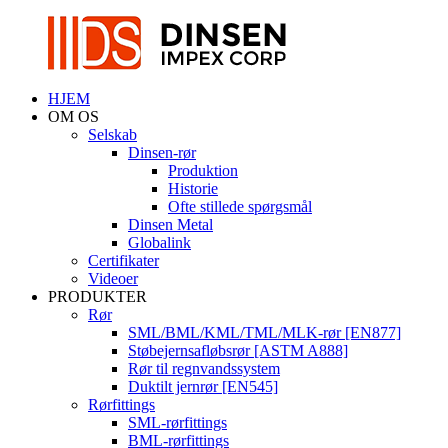
HJEM
OM OS
Selskab
Dinsen-rør
Produktion
Historie
Ofte stillede spørgsmål
Dinsen Metal
Globalink
Certifikater
Videoer
PRODUKTER
Rør
SML/BML/KML/TML/MLK-rør [EN877]
Støbejernsafløbsrør [ASTM A888]
Rør til regnvandssystem
Duktilt jernrør [EN545]
Rørfittings
SML-rørfittings
BML-rørfittings