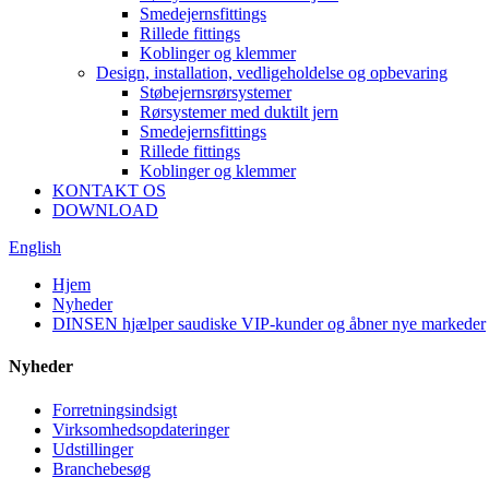
Smedejernsfittings
Rillede fittings
Koblinger og klemmer
Design, installation, vedligeholdelse og opbevaring
Støbejernsrørsystemer
Rørsystemer med duktilt jern
Smedejernsfittings
Rillede fittings
Koblinger og klemmer
KONTAKT OS
DOWNLOAD
English
Hjem
Nyheder
DINSEN hjælper saudiske VIP-kunder og åbner nye markeder
Nyheder
Forretningsindsigt
Virksomhedsopdateringer
Udstillinger
Branchebesøg