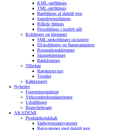
KML-rørfittings
TML-rørfittings
Rørfittings af duktilt jern
Smedejernsfittings
Rillede fittings
Pressfittings i rustfrit stål
Koblinger og klemmer
SML rørkoblinger og kraver
DI-koblinger og flangeadaptere
Reparationsklemmer
Slangeklemmer
Rørklemmer
Tilbehør
Rørskærer/sav
Ventiler
Køkkengrej
Nyheder
Forretningsindsigt
Virksomhedsopdateringer
Udstillinger
Branchebesøg
AKADEMI
Produktkendskab
Støbejernsrørsystemer
Rørsystemer med duktilt jern