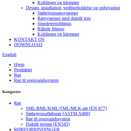
Koblinger og klemmer
Design, installation, vedligeholdelse og opbevaring
Støbejernsrørsystemer
Rørsystemer med duktilt jern
Smedejernsfittings
Rillede fittings
Koblinger og klemmer
KONTAKT OS
DOWNLOAD
English
Hjem
Produkter
Rør
Rør til regnvandssystem
Kategorier
Rør
SML/BML/KML/TML/MLK-rør [EN 877]
Støbejernsafløbsrør [ASTM A888]
Rør til regnvandssystem
Duktilt jernrør [EN545]
RØRFORBINDINGER