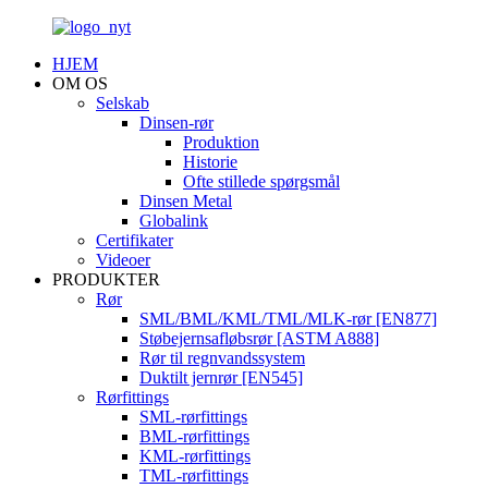
HJEM
OM OS
Selskab
Dinsen-rør
Produktion
Historie
Ofte stillede spørgsmål
Dinsen Metal
Globalink
Certifikater
Videoer
PRODUKTER
Rør
SML/BML/KML/TML/MLK-rør [EN877]
Støbejernsafløbsrør [ASTM A888]
Rør til regnvandssystem
Duktilt jernrør [EN545]
Rørfittings
SML-rørfittings
BML-rørfittings
KML-rørfittings
TML-rørfittings