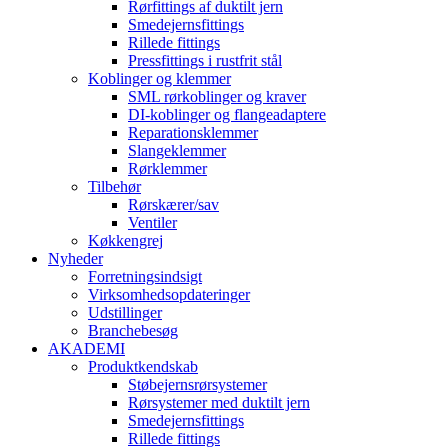
Rørfittings af duktilt jern
Smedejernsfittings
Rillede fittings
Pressfittings i rustfrit stål
Koblinger og klemmer
SML rørkoblinger og kraver
DI-koblinger og flangeadaptere
Reparationsklemmer
Slangeklemmer
Rørklemmer
Tilbehør
Rørskærer/sav
Ventiler
Køkkengrej
Nyheder
Forretningsindsigt
Virksomhedsopdateringer
Udstillinger
Branchebesøg
AKADEMI
Produktkendskab
Støbejernsrørsystemer
Rørsystemer med duktilt jern
Smedejernsfittings
Rillede fittings