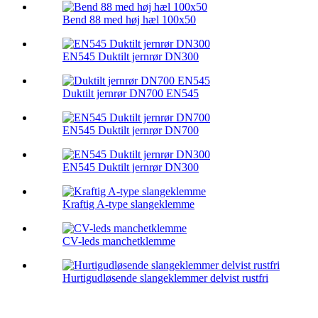
Bend 88 med høj hæl 100x50
EN545 Duktilt jernrør DN300
Duktilt jernrør DN700 EN545
EN545 Duktilt jernrør DN700
EN545 Duktilt jernrør DN300
Kraftig A-type slangeklemme
CV-leds manchetklemme
Hurtigudløsende slangeklemmer delvist rustfri