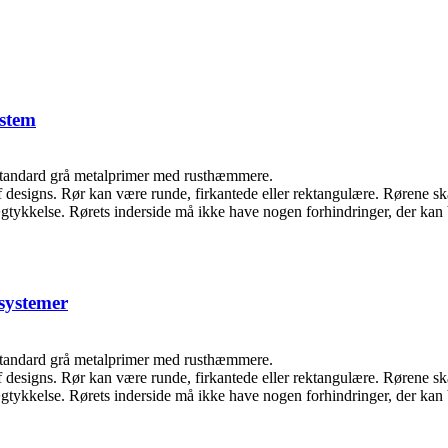
ystem
standard grå metalprimer med rusthæmmere.
f designs. Rør kan være runde, firkantede eller rektangulære. Rørene sk
ægtykkelse. Rørets inderside må ikke have nogen forhindringer, der k
systemer
standard grå metalprimer med rusthæmmere.
f designs. Rør kan være runde, firkantede eller rektangulære. Rørene sk
ægtykkelse. Rørets inderside må ikke have nogen forhindringer, der k