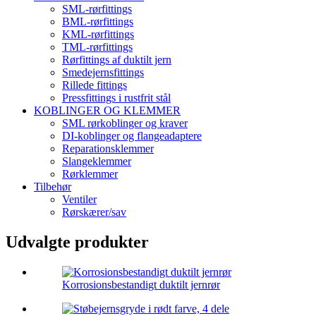
SML-rørfittings
BML-rørfittings
KML-rørfittings
TML-rørfittings
Rørfittings af duktilt jern
Smedejernsfittings
Rillede fittings
Pressfittings i rustfrit stål
KOBLINGER OG KLEMMER
SML rørkoblinger og kraver
DI-koblinger og flangeadaptere
Reparationsklemmer
Slangeklemmer
Rørklemmer
Tilbehør
Ventiler
Rørskærer/sav
Udvalgte produkter
Korrosionsbestandigt duktilt jernrør