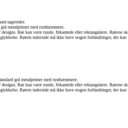
samt tagrender.
d grå metalprimer med rusthæmmere.
f designs. Rør kan være runde, firkantede eller rektangulære. Rørene sk
ægtykkelse. Rørets inderside må ikke have nogen forhindringer, der k
standard grå metalprimer med rusthæmmere.
f designs. Rør kan være runde, firkantede eller rektangulære. Rørene sk
ægtykkelse. Rørets inderside må ikke have nogen forhindringer, der k