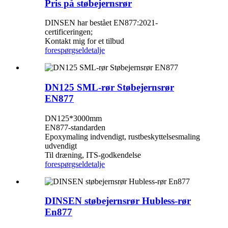
Pris på støbejernsrør
DINSEN har bestået EN877:2021-
certificeringen;
Kontakt mig for et tilbud
forespørgsel
detalje
DN125 SML-rør Støbejernsrør
EN877
DN125*3000mm
EN877-standarden
Epoxymaling indvendigt, rustbeskyttelsesmaling
udvendigt
Til dræning, ITS-godkendelse
forespørgsel
detalje
DINSEN støbejernsrør Hubless-rør
En877