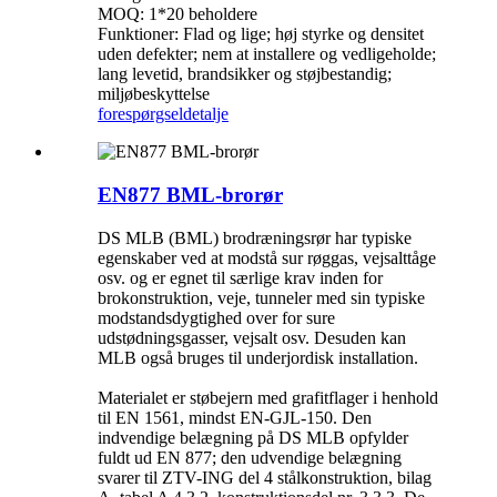
MOQ: 1*20 beholdere
Funktioner: Flad og lige; høj styrke og densitet
uden defekter; nem at installere og vedligeholde;
lang levetid, brandsikker og støjbestandig;
miljøbeskyttelse
forespørgsel
detalje
EN877 BML-brorør
DS MLB (BML) brodræningsrør har typiske
egenskaber ved at modstå sur røggas, vejsalttåge
osv. og er egnet til særlige krav inden for
brokonstruktion, veje, tunneler med sin typiske
modstandsdygtighed over for sure
udstødningsgasser, vejsalt osv. Desuden kan
MLB også bruges til underjordisk installation.
Materialet er støbejern med grafitflager i henhold
til EN 1561, mindst EN-GJL-150. Den
indvendige belægning på DS MLB opfylder
fuldt ud EN 877; den udvendige belægning
svarer til ZTV-ING del 4 stålkonstruktion, bilag