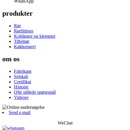
WhatsApp
produkter
Rør
Rørfittings
Koblinger og klemmer
Tilbehør
Køkkengrej
om os
Fabrikant
Selskab
Certifikat
Historie
Ofte stillede spørgsmål
Videoer
Send e-mail
WeChat