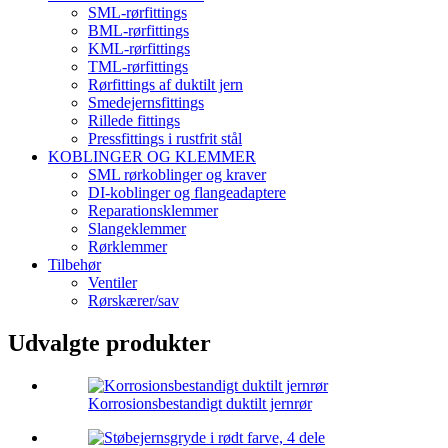
SML-rørfittings
BML-rørfittings
KML-rørfittings
TML-rørfittings
Rørfittings af duktilt jern
Smedejernsfittings
Rillede fittings
Pressfittings i rustfrit stål
KOBLINGER OG KLEMMER
SML rørkoblinger og kraver
DI-koblinger og flangeadaptere
Reparationsklemmer
Slangeklemmer
Rørklemmer
Tilbehør
Ventiler
Rørskærer/sav
Udvalgte produkter
Korrosionsbestandigt duktilt jernrør