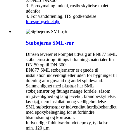
2.DN40-DN300
3. Epoxymaling indeni, rustbeskyttelse malet
udenfor
4. For vanddræning, ITS-godkendelse
forespørgsel
detalje
Støbejerns SML-rør
Dinsen leverer et komplet udvalg af EN877 SML
støbejernsrør og fittings i dræningsmaterialer fra
DN 50 op til DN 300.
EN877 SML støbejernsrør er egnede til
installation indvendigt eller uden for bygninger til
dræning af regnvand og andet spildevand.
Sammenlignet med plastrør har SML
støbejernsrør og fittings mange fordele, såsom
miljøvenlighed og lang levetid, brandbeskyttelse,
lav støj, nem installation og vedligeholdelse.
SML støbejernsrør er indvendigt færdigbehandlet
med epoxybelægning for at forhindre
tilsmudsning og korrosion.
Indvendigt: fuldt tværbundet epoxy, tykkelse
min. 120 μm