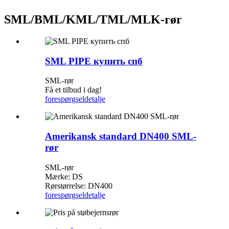
SML/BML/KML/TML/MLK-rør
SML PIPE купить спб​
SML-rør
Få et tilbud i dag!
forespørgsel
detalje
Amerikansk standard DN400 SML-
rør
SML-rør
Mærke: DS
Rørstørrelse: DN400
forespørgsel
detalje