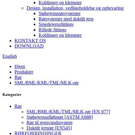
Koblinger og klemmer
Design, installation, vedligeholdelse og opbevaring
Støbejernsrørsystemer
Rørsystemer med duktilt jern
Smedejernsfittings
Rillede fittings
Koblinger og klemmer
KONTAKT OS
DOWNLOAD
English
Hjem
Produkter
Rør
SML/BML/KML/TML/MLK-rør
Kategorier
Rør
SML/BML/KML/TML/MLK-rør [EN 877]
Støbejernsafløbsrør [ASTM A888]
Rør til regnvandssystem
Duktilt jernrør [EN545]
RØRFORBINDINGER