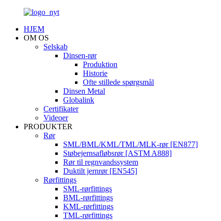
HJEM
OM OS
Selskab
Dinsen-rør
Produktion
Historie
Ofte stillede spørgsmål
Dinsen Metal
Globalink
Certifikater
Videoer
PRODUKTER
Rør
SML/BML/KML/TML/MLK-rør [EN877]
Støbejernsafløbsrør [ASTM A888]
Rør til regnvandssystem
Duktilt jernrør [EN545]
Rørfittings
SML-rørfittings
BML-rørfittings
KML-rørfittings
TML-rørfittings