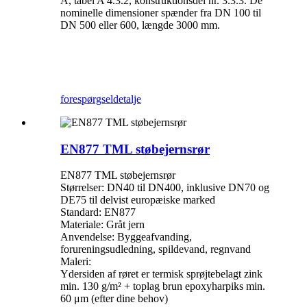
A, tabel A 4.3.2, konstruktionsdel nr. 3.3.3. De
nominelle dimensioner spænder fra DN 100 til
DN 500 eller 600, længde 3000 mm.
forespørgsel
detalje
EN877 TML støbejernsrør
EN877 TML støbejernsrør
Størrelser: DN40 til DN400, inklusive DN70 og
DE75 til delvist europæiske marked
Standard: EN877
Materiale: Gråt jern
Anvendelse: Byggeafvanding,
forureningsudledning, spildevand, regnvand
Maleri:
Ydersiden af ​​røret er termisk sprøjtebelagt zink
min. 130 g/m² + toplag brun epoxyharpiks min.
60 μm (efter dine behov)