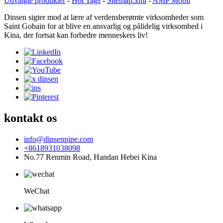
Udvalgte produkter
-
Hot Tags
-
Sitemap.xml
-
AMP Mobil
Dinsen sigter mod at lære af verdensberømte virksomheder som
Saint Gobain for at blive en ansvarlig og pålidelig virksomhed i
Kina, der fortsat kan forbedre menneskers liv!
kontakt os
info@dinsenpipe.com
+8618931038098
No.77 Renmin Road, Handan Hebei Kina
WeChat