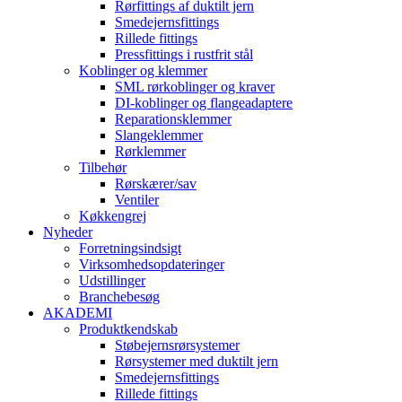
Rørfittings af duktilt jern
Smedejernsfittings
Rillede fittings
Pressfittings i rustfrit stål
Koblinger og klemmer
SML rørkoblinger og kraver
DI-koblinger og flangeadaptere
Reparationsklemmer
Slangeklemmer
Rørklemmer
Tilbehør
Rørskærer/sav
Ventiler
Køkkengrej
Nyheder
Forretningsindsigt
Virksomhedsopdateringer
Udstillinger
Branchebesøg
AKADEMI
Produktkendskab
Støbejernsrørsystemer
Rørsystemer med duktilt jern
Smedejernsfittings
Rillede fittings