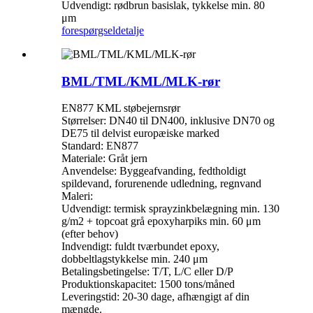
Udvendigt: rødbrun basislak, tykkelse min. 80
μm
forespørgsel
detalje
BML/TML/KML/MLK-rør
EN877 KML støbejernsrør
Størrelser: DN40 til DN400, inklusive DN70 og
DE75 til delvist europæiske marked
Standard: EN877
Materiale: Gråt jern
Anvendelse: Byggeafvanding, fedtholdigt
spildevand, forurenende udledning, regnvand
Maleri:
Udvendigt: termisk sprayzinkbelægning min. 130
g/m2 + topcoat grå epoxyharpiks min. 60 μm
(efter behov)
Indvendigt: fuldt tværbundet epoxy,
dobbeltlagstykkelse min. 240 μm
Betalingsbetingelse: T/T, L/C eller D/P
Produktionskapacitet: 1500 tons/måned
Leveringstid: 20-30 dage, afhængigt af din
mængde.