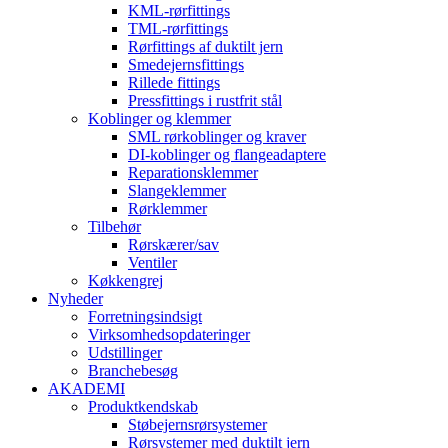
KML-rørfittings
TML-rørfittings
Rørfittings af duktilt jern
Smedejernsfittings
Rillede fittings
Pressfittings i rustfrit stål
Koblinger og klemmer
SML rørkoblinger og kraver
DI-koblinger og flangeadaptere
Reparationsklemmer
Slangeklemmer
Rørklemmer
Tilbehør
Rørskærer/sav
Ventiler
Køkkengrej
Nyheder
Forretningsindsigt
Virksomhedsopdateringer
Udstillinger
Branchebesøg
AKADEMI
Produktkendskab
Støbejernsrørsystemer
Rørsystemer med duktilt jern