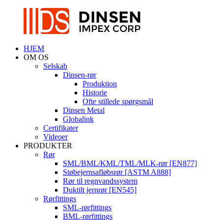
HJEM
OM OS
Selskab
Dinsen-rør
Produktion
Historie
Ofte stillede spørgsmål
Dinsen Metal
Globalink
Certifikater
Videoer
PRODUKTER
Rør
SML/BML/KML/TML/MLK-rør [EN877]
Støbejernsafløbsrør [ASTM A888]
Rør til regnvandssystem
Duktilt jernrør [EN545]
Rørfittings
SML-rørfittings
BML-rørfittings