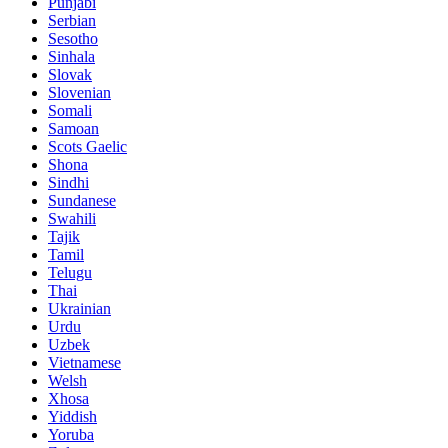
Punjabi
Serbian
Sesotho
Sinhala
Slovak
Slovenian
Somali
Samoan
Scots Gaelic
Shona
Sindhi
Sundanese
Swahili
Tajik
Tamil
Telugu
Thai
Ukrainian
Urdu
Uzbek
Vietnamese
Welsh
Xhosa
Yiddish
Yoruba