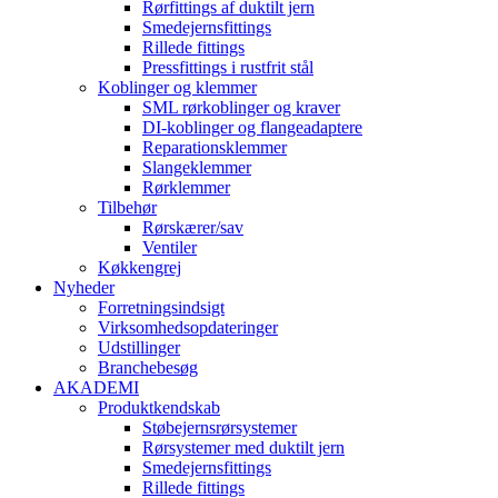
Rørfittings af duktilt jern
Smedejernsfittings
Rillede fittings
Pressfittings i rustfrit stål
Koblinger og klemmer
SML rørkoblinger og kraver
DI-koblinger og flangeadaptere
Reparationsklemmer
Slangeklemmer
Rørklemmer
Tilbehør
Rørskærer/sav
Ventiler
Køkkengrej
Nyheder
Forretningsindsigt
Virksomhedsopdateringer
Udstillinger
Branchebesøg
AKADEMI
Produktkendskab
Støbejernsrørsystemer
Rørsystemer med duktilt jern
Smedejernsfittings
Rillede fittings