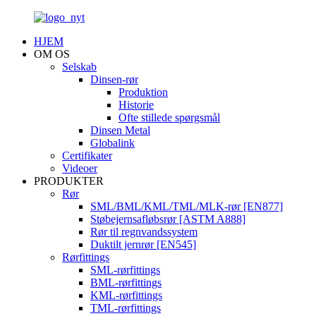
HJEM
OM OS
Selskab
Dinsen-rør
Produktion
Historie
Ofte stillede spørgsmål
Dinsen Metal
Globalink
Certifikater
Videoer
PRODUKTER
Rør
SML/BML/KML/TML/MLK-rør [EN877]
Støbejernsafløbsrør [ASTM A888]
Rør til regnvandssystem
Duktilt jernrør [EN545]
Rørfittings
SML-rørfittings
BML-rørfittings
KML-rørfittings
TML-rørfittings