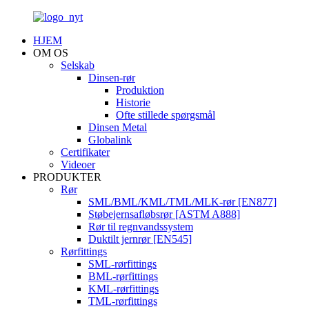
HJEM
OM OS
Selskab
Dinsen-rør
Produktion
Historie
Ofte stillede spørgsmål
Dinsen Metal
Globalink
Certifikater
Videoer
PRODUKTER
Rør
SML/BML/KML/TML/MLK-rør [EN877]
Støbejernsafløbsrør [ASTM A888]
Rør til regnvandssystem
Duktilt jernrør [EN545]
Rørfittings
SML-rørfittings
BML-rørfittings
KML-rørfittings
TML-rørfittings