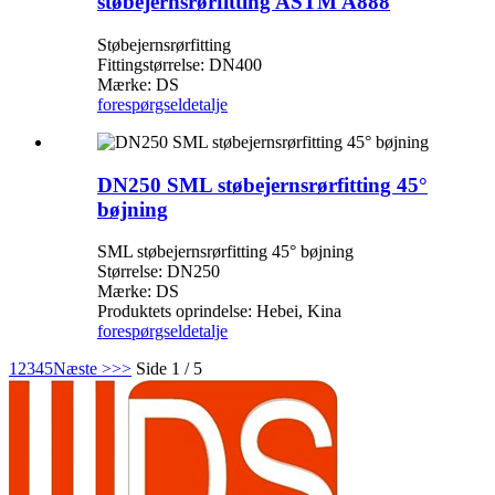
støbejernsrørfitting ASTM A888
Støbejernsrørfitting
Fittingstørrelse: DN400
Mærke: DS
forespørgsel
detalje
DN250 SML støbejernsrørfitting 45°
bøjning
SML støbejernsrørfitting 45° bøjning
Størrelse: DN250
Mærke: DS
Produktets oprindelse: Hebei, Kina
forespørgsel
detalje
1
2
3
4
5
Næste >
>>
Side 1 / 5