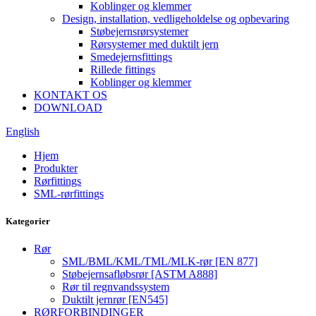
Koblinger og klemmer
Design, installation, vedligeholdelse og opbevaring
Støbejernsrørsystemer
Rørsystemer med duktilt jern
Smedejernsfittings
Rillede fittings
Koblinger og klemmer
KONTAKT OS
DOWNLOAD
English
Hjem
Produkter
Rørfittings
SML-rørfittings
Kategorier
Rør
SML/BML/KML/TML/MLK-rør [EN 877]
Støbejernsafløbsrør [ASTM A888]
Rør til regnvandssystem
Duktilt jernrør [EN545]
RØRFORBINDINGER