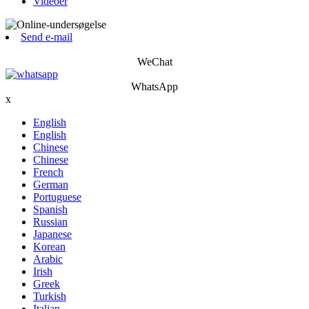
Videoer
Send e-mail
WeChat
WhatsApp
x
English
English
Chinese
Chinese
French
German
Portuguese
Spanish
Russian
Japanese
Korean
Arabic
Irish
Greek
Turkish
Italian