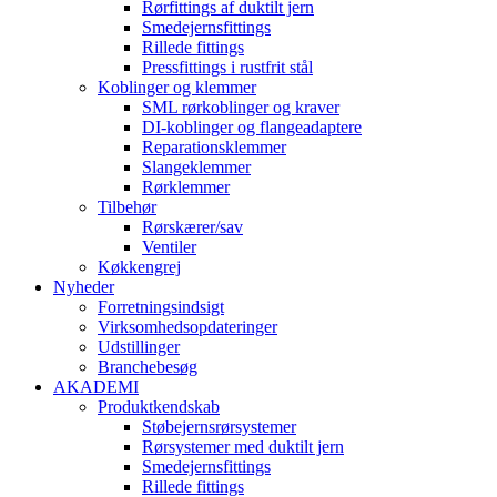
Rørfittings af duktilt jern
Smedejernsfittings
Rillede fittings
Pressfittings i rustfrit stål
Koblinger og klemmer
SML rørkoblinger og kraver
DI-koblinger og flangeadaptere
Reparationsklemmer
Slangeklemmer
Rørklemmer
Tilbehør
Rørskærer/sav
Ventiler
Køkkengrej
Nyheder
Forretningsindsigt
Virksomhedsopdateringer
Udstillinger
Branchebesøg
AKADEMI
Produktkendskab
Støbejernsrørsystemer
Rørsystemer med duktilt jern
Smedejernsfittings
Rillede fittings