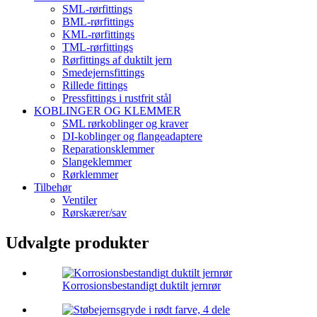
SML-rørfittings
BML-rørfittings
KML-rørfittings
TML-rørfittings
Rørfittings af duktilt jern
Smedejernsfittings
Rillede fittings
Pressfittings i rustfrit stål
KOBLINGER OG KLEMMER
SML rørkoblinger og kraver
DI-koblinger og flangeadaptere
Reparationsklemmer
Slangeklemmer
Rørklemmer
Tilbehør
Ventiler
Rørskærer/sav
Udvalgte produkter
Korrosionsbestandigt duktilt jernrør