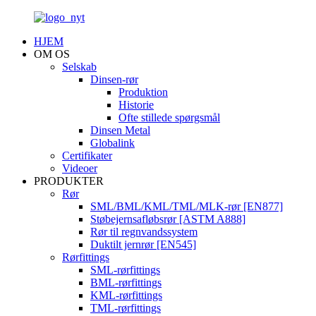
HJEM
OM OS
Selskab
Dinsen-rør
Produktion
Historie
Ofte stillede spørgsmål
Dinsen Metal
Globalink
Certifikater
Videoer
PRODUKTER
Rør
SML/BML/KML/TML/MLK-rør [EN877]
Støbejernsafløbsrør [ASTM A888]
Rør til regnvandssystem
Duktilt jernrør [EN545]
Rørfittings
SML-rørfittings
BML-rørfittings
KML-rørfittings
TML-rørfittings