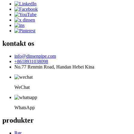
kontakt os
info@dinsenpipe.com
+8618931038098
No.77 Renmin Road, Handan Hebei Kina
WeChat
WhatsApp
produkter
Rør