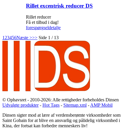
Rillet excentrisk reducer DS
Rillet reducer
Få et tilbud i dag!
forespørgsel
detalje
1
2
3
4
5
6
Næste >
>>
Side 1 / 13
© Ophavsret - 2010-2026: Alle rettigheder forbeholdes Dinsen
Udvalgte produkter
-
Hot Tags
-
Sitemap.xml
-
AMP Mobil
Dinsen sigter mod at lære af verdensberømte virksomheder som
Saint Gobain for at blive en ansvarlig og pålidelig virksomhed i
Kina, der fortsat kan forbedre menneskers liv!