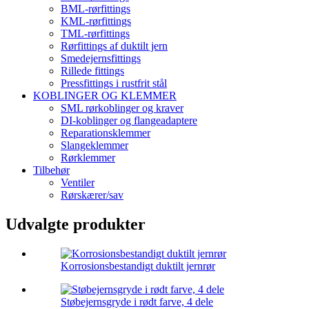
BML-rørfittings
KML-rørfittings
TML-rørfittings
Rørfittings af duktilt jern
Smedejernsfittings
Rillede fittings
Pressfittings i rustfrit stål
KOBLINGER OG KLEMMER
SML rørkoblinger og kraver
DI-koblinger og flangeadaptere
Reparationsklemmer
Slangeklemmer
Rørklemmer
Tilbehør
Ventiler
Rørskærer/sav
Udvalgte produkter
Korrosionsbestandigt duktilt jernrør
Støbejernsgryde i rødt farve, 4 dele