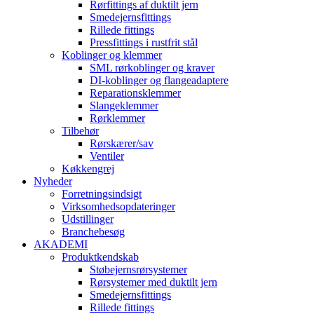
Rørfittings af duktilt jern
Smedejernsfittings
Rillede fittings
Pressfittings i rustfrit stål
Koblinger og klemmer
SML rørkoblinger og kraver
DI-koblinger og flangeadaptere
Reparationsklemmer
Slangeklemmer
Rørklemmer
Tilbehør
Rørskærer/sav
Ventiler
Køkkengrej
Nyheder
Forretningsindsigt
Virksomhedsopdateringer
Udstillinger
Branchebesøg
AKADEMI
Produktkendskab
Støbejernsrørsystemer
Rørsystemer med duktilt jern
Smedejernsfittings
Rillede fittings