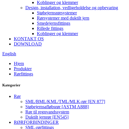
Koblinger og klemmer
Design, installation, vedligeholdelse og opbevaring
Støbejernsrørsystemer
Rørsystemer med duktilt jern
Smedejernsfittings
Rillede fittings
Koblinger og klemmer
KONTAKT OS
DOWNLOAD
English
Hjem
Produkter
Rørfittings
Kategorier
Rør
SML/BML/KML/TML/MLK-rør [EN 877]
Støbejernsafløbsrør [ASTM A888]
Rør til regnvandssystem
Duktilt jernrør [EN545]
RØRFORBINDINGER
SML-rørfittings