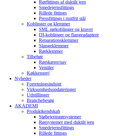
Rørfittings af duktilt jern
Smedejernsfittings
Rillede fittings
Pressfittings i rustfrit stål
Koblinger og klemmer
SML rørkoblinger og kraver
DI-koblinger og flangeadaptere
Reparationsklemmer
Slangeklemmer
Rørklemmer
Tilbehør
Rørskærer/sav
Ventiler
Køkkengrej
Nyheder
Forretningsindsigt
Virksomhedsopdateringer
Udstillinger
Branchebesøg
AKADEMI
Produktkendskab
Støbejernsrørsystemer
Rørsystemer med duktilt jern
Smedejernsfittings
Rillede fittings