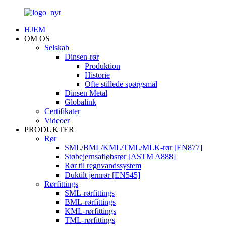
HJEM
OM OS
Selskab
Dinsen-rør
Produktion
Historie
Ofte stillede spørgsmål
Dinsen Metal
Globalink
Certifikater
Videoer
PRODUKTER
Rør
SML/BML/KML/TML/MLK-rør [EN877]
Støbejernsafløbsrør [ASTM A888]
Rør til regnvandssystem
Duktilt jernrør [EN545]
Rørfittings
SML-rørfittings
BML-rørfittings
KML-rørfittings
TML-rørfittings