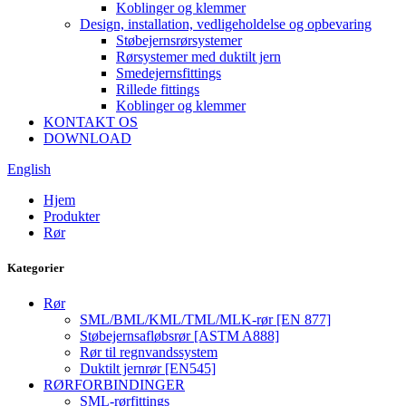
Koblinger og klemmer
Design, installation, vedligeholdelse og opbevaring
Støbejernsrørsystemer
Rørsystemer med duktilt jern
Smedejernsfittings
Rillede fittings
Koblinger og klemmer
KONTAKT OS
DOWNLOAD
English
Hjem
Produkter
Rør
Kategorier
Rør
SML/BML/KML/TML/MLK-rør [EN 877]
Støbejernsafløbsrør [ASTM A888]
Rør til regnvandssystem
Duktilt jernrør [EN545]
RØRFORBINDINGER
SML-rørfittings