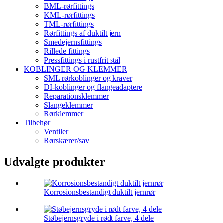
BML-rørfittings
KML-rørfittings
TML-rørfittings
Rørfittings af duktilt jern
Smedejernsfittings
Rillede fittings
Pressfittings i rustfrit stål
KOBLINGER OG KLEMMER
SML rørkoblinger og kraver
DI-koblinger og flangeadaptere
Reparationsklemmer
Slangeklemmer
Rørklemmer
Tilbehør
Ventiler
Rørskærer/sav
Udvalgte produkter
Korrosionsbestandigt duktilt jernrør
Støbejernsgryde i rødt farve, 4 dele