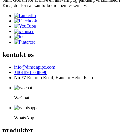
Saint Gobain for at blive en ansvarlig og pålidelig virksomhed i
Kina, der fortsat kan forbedre menneskers liv!
kontakt os
info@dinsenpipe.com
+8618931038098
No.77 Renmin Road, Handan Hebei Kina
WeChat
WhatsApp
produkter