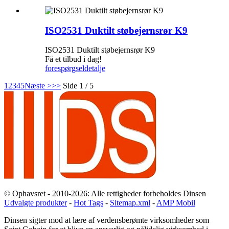
ISO2531 Duktilt støbejernsrør K9
ISO2531 Duktilt støbejernsrør K9
Få et tilbud i dag!
forespørgsel
detalje
1
2
3
4
5
Næste >
>>
Side 1 / 5
© Ophavsret - 2010-2026: Alle rettigheder forbeholdes Dinsen
Udvalgte produkter
-
Hot Tags
-
Sitemap.xml
-
AMP Mobil
Dinsen sigter mod at lære af verdensberømte virksomheder som