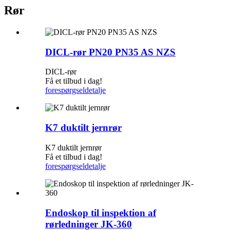
Rør
DICL-rør PN20 PN35 AS NZS
DICL-rør
Få et tilbud i dag!
forespørgsel
detalje
K7 duktilt jernrør
K7 duktilt jernrør
Få et tilbud i dag!
forespørgsel
detalje
Endoskop til inspektion af
rørledninger JK-360