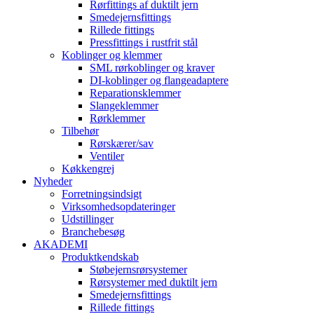
Rørfittings af duktilt jern
Smedejernsfittings
Rillede fittings
Pressfittings i rustfrit stål
Koblinger og klemmer
SML rørkoblinger og kraver
DI-koblinger og flangeadaptere
Reparationsklemmer
Slangeklemmer
Rørklemmer
Tilbehør
Rørskærer/sav
Ventiler
Køkkengrej
Nyheder
Forretningsindsigt
Virksomhedsopdateringer
Udstillinger
Branchebesøg
AKADEMI
Produktkendskab
Støbejernsrørsystemer
Rørsystemer med duktilt jern
Smedejernsfittings
Rillede fittings