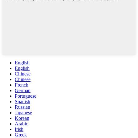
English
English
Chinese
Chinese
French
German
Portuguese
Spanish
Russian
Japanese
Korean
Arabic
Irish
Greek