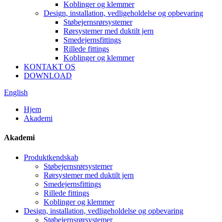
Koblinger og klemmer
Design, installation, vedligeholdelse og opbevaring
Støbejernsrørsystemer
Rørsystemer med duktilt jern
Smedejernsfittings
Rillede fittings
Koblinger og klemmer
KONTAKT OS
DOWNLOAD
English
Hjem
Akademi
Akademi
Produktkendskab
Støbejernsrørsystemer
Rørsystemer med duktilt jern
Smedejernsfittings
Rillede fittings
Koblinger og klemmer
Design, installation, vedligeholdelse og opbevaring
Støbejernsrørsystemer