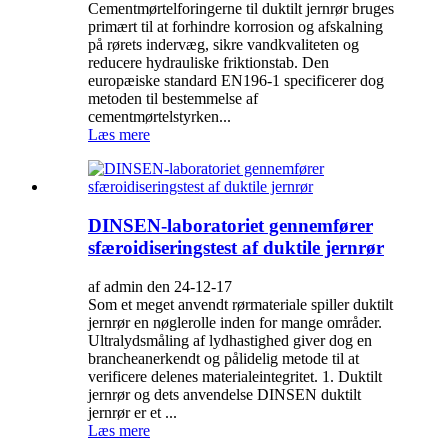
Cementmørtelforingerne til duktilt jernrør bruges
primært til at forhindre korrosion og afskalning
på rørets indervæg, sikre vandkvaliteten og
reducere hydrauliske friktionstab. Den
europæiske standard EN196-1 specificerer dog
metoden til bestemmelse af
cementmørtelstyrken...
Læs mere
DINSEN-laboratoriet gennemfører
sfæroidiseringstest af duktile jernrør
af admin den 24-12-17
Som et meget anvendt rørmateriale spiller duktilt
jernrør en nøglerolle inden for mange områder.
Ultralydsmåling af lydhastighed giver dog en
brancheanerkendt og pålidelig metode til at
verificere delenes materialeintegritet. 1. Duktilt
jernrør og dets anvendelse DINSEN duktilt
jernrør er et ...
Læs mere