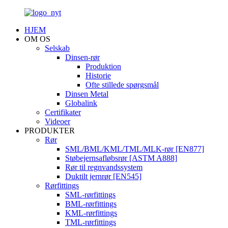
HJEM
OM OS
Selskab
Dinsen-rør
Produktion
Historie
Ofte stillede spørgsmål
Dinsen Metal
Globalink
Certifikater
Videoer
PRODUKTER
Rør
SML/BML/KML/TML/MLK-rør [EN877]
Støbejernsafløbsrør [ASTM A888]
Rør til regnvandssystem
Duktilt jernrør [EN545]
Rørfittings
SML-rørfittings
BML-rørfittings
KML-rørfittings
TML-rørfittings