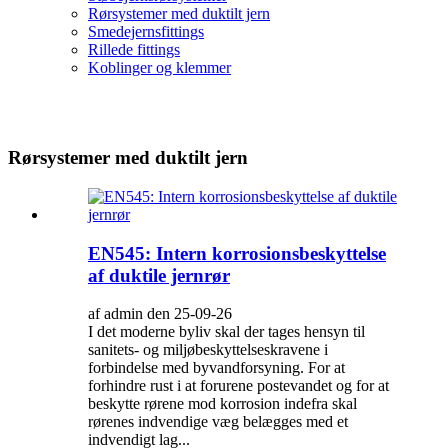
Rørsystemer med duktilt jern
Smedejernsfittings
Rillede fittings
Koblinger og klemmer
Rørsystemer med duktilt jern
EN545: Intern korrosionsbeskyttelse
af duktile jernrør
af admin den 25-09-26
I det moderne byliv skal der tages hensyn til
sanitets- og miljøbeskyttelseskravene i
forbindelse med byvandforsyning. For at
forhindre rust i at forurene postevandet og for at
beskytte rørene mod korrosion indefra skal
rørenes indvendige væg belægges med et
indvendigt lag...