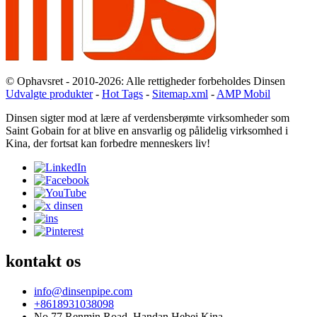
© Ophavsret - 2010-2026: Alle rettigheder forbeholdes Dinsen
Udvalgte produkter
-
Hot Tags
-
Sitemap.xml
-
AMP Mobil
Dinsen sigter mod at lære af verdensberømte virksomheder som
Saint Gobain for at blive en ansvarlig og pålidelig virksomhed i
Kina, der fortsat kan forbedre menneskers liv!
kontakt os
info@dinsenpipe.com
+8618931038098
No.77 Renmin Road, Handan Hebei Kina