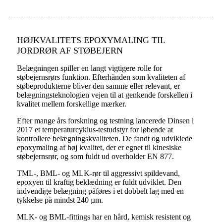
HØJKVALITETS EPOXYMALING TIL
JORDRØR AF STØBEJERN
Belægningen spiller en langt vigtigere rolle for
støbejernsrørs funktion. Efterhånden som kvaliteten af ​​
støbeprodukterne bliver den samme eller relevant, er
belægningsteknologien vejen til at genkende forskellen i
kvalitet mellem forskellige mærker.
Efter mange års forskning og testning lancerede Dinsen i
2017 et temperaturcyklus-testudstyr for løbende at
kontrollere belægningskvaliteten. De fandt og udviklede
epoxymaling af høj kvalitet, der er egnet til kinesiske
støbejernsrør, og som fuldt ud overholder EN 877.
TML-, BML- og MLK-rør til aggressivt spildevand,
epoxyen til kraftig beklædning er fuldt udviklet. Den
indvendige belægning påføres i et dobbelt lag med en
tykkelse på mindst 240 µm.
MLK- og BML-fittings har en hård, kemisk resistent og