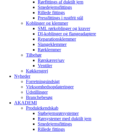
Rørfittings af duktilt jern
Smedejernsfittings
Rillede fittings
Pressfittings i rustfrit stål
Koblinger og klemmer
SML rørkoblinger og kraver
DI-koblinger og flangeadaptere
Reparationsklemmer
Slangeklemmer
Rørklemmer
Tilbehør
Rørskærer/sav
Ventiler
Køkkengrej
Nyheder
Forretningsindsigt
Virksomhedsopdateringer
Udstillinger
Branchebesøg
AKADEMI
Produktkendskab
Støbejernsrørsystemer
Rørsystemer med duktilt jern
Smedejernsfittings
Rillede fittings