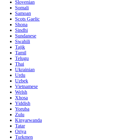
Slovenian
Somali
Samoan
Scots Gaelic
Shona
Sindhi
Sundanese
Swahili
Tajik
Tamil
Telugu
Thai
Ukrainian
Urdu
Uzbek
Vietnamese
Welsh
Xhosa
Yiddish
Yoruba
Zulu
Kinyarwanda
Tatar
Oriya
Turkmen