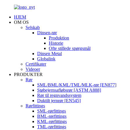
HJEM
OM OS
Selskab
Dinsen-rør
Produktion
Historie
Ofte stillede spørgsmål
Dinsen Metal
Globalink
Certifikater
Videoer
PRODUKTER
Rør
SML/BML/KML/TML/MLK-rør [EN877]
Støbejernsafløbsrør [ASTM A888]
Rør til regnvandssystem
Duktilt jernrør [EN545]
Rørfittings
SML-rørfittings
BML-rørfittings
KML-rørfittings
TML-rørfittings