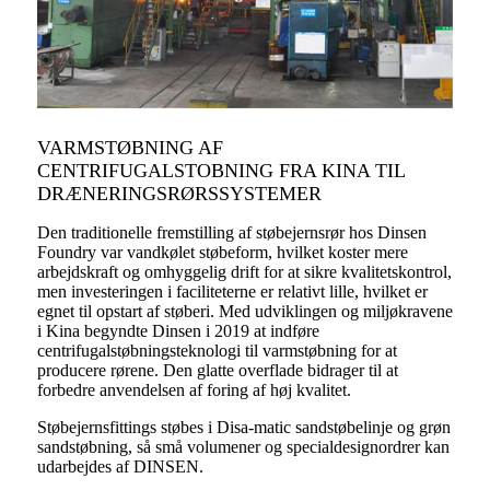
VARMSTØBNING AF
CENTRIFUGALSTOBNING FRA KINA TIL
DRÆNERINGSRØRSSYSTEMER
Den traditionelle fremstilling af støbejernsrør hos Dinsen
Foundry var vandkølet støbeform, hvilket koster mere
arbejdskraft og omhyggelig drift for at sikre kvalitetskontrol,
men investeringen i faciliteterne er relativt lille, hvilket er
egnet til opstart af støberi. Med udviklingen og miljøkravene
i Kina begyndte Dinsen i 2019 at indføre
centrifugalstøbningsteknologi til varmstøbning for at
producere rørene. Den glatte overflade bidrager til at
forbedre anvendelsen af ​​​​foring af høj kvalitet.
Støbejernsfittings støbes i Disa-matic sandstøbelinje og grøn
sandstøbning, så små volumener og specialdesignordrer kan
udarbejdes af DINSEN.