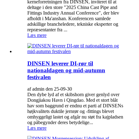
kerneforretningen fra DINSEN, inviteret til at
deltage i den store "2025 China Cast Pipe and
Fittings Industry Annual Conference", der blev
afholdt i Ma'anshan. Konferencen samlede
adskillige brancheledere, tekniske eksperter og
repræsentanter fra ...
Læs mere
DINSEN leverer DI-rør til
nationaldagen og mid-autumn
festivalen
af admin den 25-09-30
Den dybe lyd af et skibshorn giver genlyd over
Dongjiakou Havn i Qingdao. Med et stort blåt
hav som baggrund er endnu et parti af DINSENs
højkvalitets duktile jernrør og -fittings blevet
omhyggeligt lastet og afgår nu støt fra kajpladsen
og påbegynder deres betydelige...
Læs mere