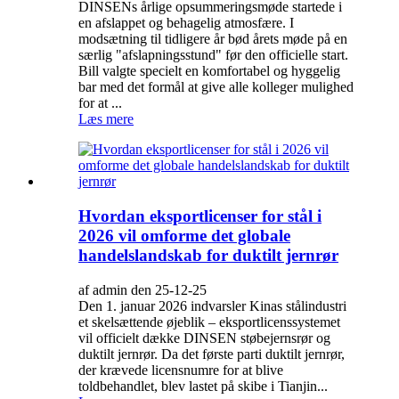
DINSENs årlige opsummeringsmøde startede i
en afslappet og behagelig atmosfære. I
modsætning til tidligere år bød årets møde på en
særlig "afslapningsstund" før den officielle start.
Bill valgte specielt en komfortabel og hyggelig
bar med det formål at give alle kolleger mulighed
for at ...
Læs mere
Hvordan eksportlicenser for stål i
2026 vil omforme det globale
handelslandskab for duktilt jernrør
af admin den 25-12-25
Den 1. januar 2026 indvarsler Kinas stålindustri
et skelsættende øjeblik – eksportlicenssystemet
vil officielt dække DINSEN støbejernsrør og
duktilt jernrør. Da det første parti duktilt jernrør,
der krævede licensnumre for at blive
toldbehandlet, blev lastet på skibe i Tianjin...