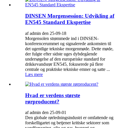
DINSEN Morgensession: Udvikling af
EN545 Standard Ekspertise
af admin den 25-09-18
Morgensolen strømmede ind i DINSEN-
konferencerummet og signalerede ankomsten til
det ugentlige tekniske morgenmøde. Dette møde,
der fulgte efter sidste uges dybdegående
undersøgelse af den europæiske standard for
drikkevandsrør EN545, fokuserede på flere
centrale og praktiske tekniske emner og satte ...
Læs mere
Hvad er verdens største
rørproducent?
af admin den 25-09-01
Den globale rørledningsindustri er omfattende og
forskelligartet og betjener kritiske sektorer som
vandforsyning, olie og gas, byggeri og