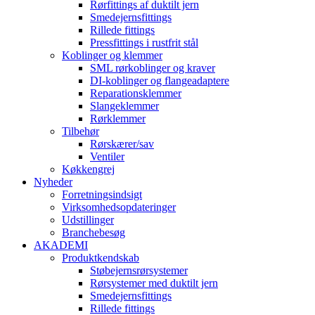
Rørfittings af duktilt jern
Smedejernsfittings
Rillede fittings
Pressfittings i rustfrit stål
Koblinger og klemmer
SML rørkoblinger og kraver
DI-koblinger og flangeadaptere
Reparationsklemmer
Slangeklemmer
Rørklemmer
Tilbehør
Rørskærer/sav
Ventiler
Køkkengrej
Nyheder
Forretningsindsigt
Virksomhedsopdateringer
Udstillinger
Branchebesøg
AKADEMI
Produktkendskab
Støbejernsrørsystemer
Rørsystemer med duktilt jern
Smedejernsfittings
Rillede fittings