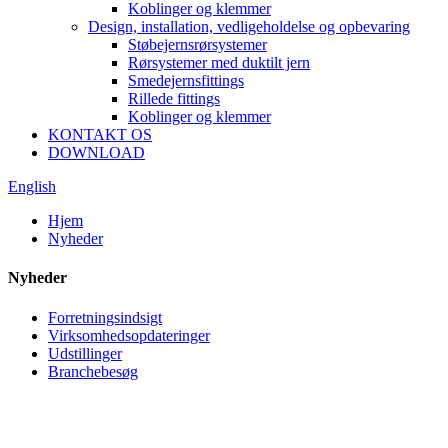
Koblinger og klemmer
Design, installation, vedligeholdelse og opbevaring
Støbejernsrørsystemer
Rørsystemer med duktilt jern
Smedejernsfittings
Rillede fittings
Koblinger og klemmer
KONTAKT OS
DOWNLOAD
English
Hjem
Nyheder
Nyheder
Forretningsindsigt
Virksomhedsopdateringer
Udstillinger
Branchebesøg