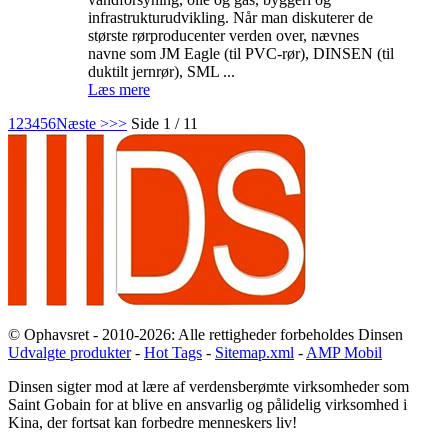
infrastrukturudvikling. Når man diskuterer de
største rørproducenter verden over, nævnes
navne som JM Eagle (til PVC-rør), DINSEN (til
duktilt jernrør), SML ...
Læs mere
1
2
3
4
5
6
Næste >
>>
Side 1 / 11
© Ophavsret - 2010-2026: Alle rettigheder forbeholdes Dinsen
Udvalgte produkter
-
Hot Tags
-
Sitemap.xml
-
AMP Mobil
Dinsen sigter mod at lære af verdensberømte virksomheder som
Saint Gobain for at blive en ansvarlig og pålidelig virksomhed i
Kina, der fortsat kan forbedre menneskers liv!