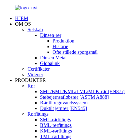
HJEM
OM OS
Selskab
Dinsen-rør
Produktion
Historie
Ofte stillede spørgsmål
Dinsen Metal
Globalink
Certifikater
Videoer
PRODUKTER
Rør
SML/BML/KML/TML/MLK-rør [EN877]
Støbejernsafløbsrør [ASTM A888]
Rør til regnvandssystem
Duktilt jernrør [EN545]
Rørfittings
SML-rørfittings
BML-rørfittings
KML-rørfittings
TML-rørfittings