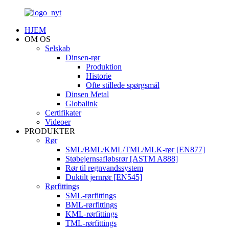
HJEM
OM OS
Selskab
Dinsen-rør
Produktion
Historie
Ofte stillede spørgsmål
Dinsen Metal
Globalink
Certifikater
Videoer
PRODUKTER
Rør
SML/BML/KML/TML/MLK-rør [EN877]
Støbejernsafløbsrør [ASTM A888]
Rør til regnvandssystem
Duktilt jernrør [EN545]
Rørfittings
SML-rørfittings
BML-rørfittings
KML-rørfittings
TML-rørfittings