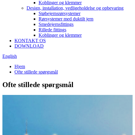
Koblinger og klemmer
Design, installation, vedligeholdelse og opbevaring
Støbejernsrørsystemer
Rørsystemer med duktilt jern
Smedejernsfittings
Rillede fittings
Koblinger og klemmer
KONTAKT OS
DOWNLOAD
English
Hjem
Ofte stillede spørgsmål
Ofte stillede spørgsmål