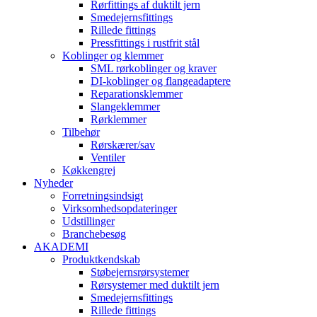
Rørfittings af duktilt jern
Smedejernsfittings
Rillede fittings
Pressfittings i rustfrit stål
Koblinger og klemmer
SML rørkoblinger og kraver
DI-koblinger og flangeadaptere
Reparationsklemmer
Slangeklemmer
Rørklemmer
Tilbehør
Rørskærer/sav
Ventiler
Køkkengrej
Nyheder
Forretningsindsigt
Virksomhedsopdateringer
Udstillinger
Branchebesøg
AKADEMI
Produktkendskab
Støbejernsrørsystemer
Rørsystemer med duktilt jern
Smedejernsfittings
Rillede fittings