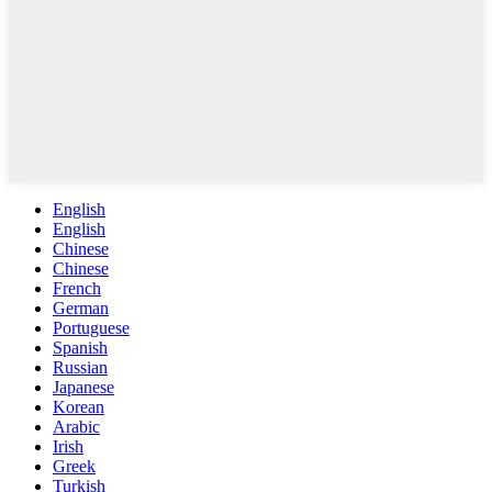
English
English
Chinese
Chinese
French
German
Portuguese
Spanish
Russian
Japanese
Korean
Arabic
Irish
Greek
Turkish