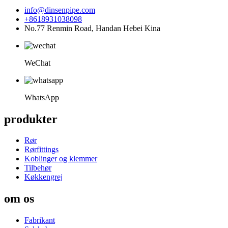
info@dinsenpipe.com
+8618931038098
No.77 Renmin Road, Handan Hebei Kina
WeChat
WhatsApp
produkter
Rør
Rørfittings
Koblinger og klemmer
Tilbehør
Køkkengrej
om os
Fabrikant