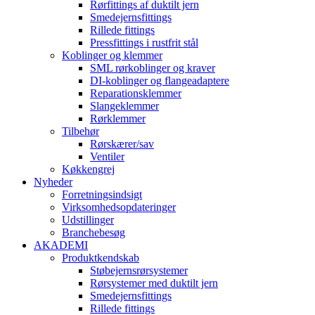
Rørfittings af duktilt jern
Smedejernsfittings
Rillede fittings
Pressfittings i rustfrit stål
Koblinger og klemmer
SML rørkoblinger og kraver
DI-koblinger og flangeadaptere
Reparationsklemmer
Slangeklemmer
Rørklemmer
Tilbehør
Rørskærer/sav
Ventiler
Køkkengrej
Nyheder
Forretningsindsigt
Virksomhedsopdateringer
Udstillinger
Branchebesøg
AKADEMI
Produktkendskab
Støbejernsrørsystemer
Rørsystemer med duktilt jern
Smedejernsfittings
Rillede fittings