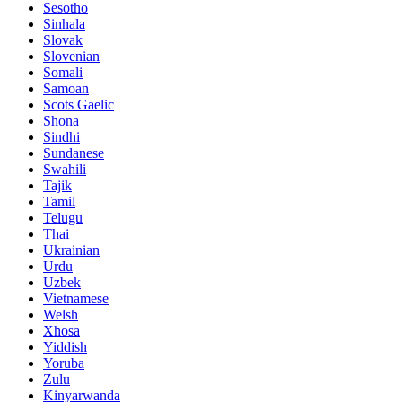
Sesotho
Sinhala
Slovak
Slovenian
Somali
Samoan
Scots Gaelic
Shona
Sindhi
Sundanese
Swahili
Tajik
Tamil
Telugu
Thai
Ukrainian
Urdu
Uzbek
Vietnamese
Welsh
Xhosa
Yiddish
Yoruba
Zulu
Kinyarwanda