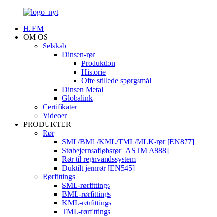
HJEM
OM OS
Selskab
Dinsen-rør
Produktion
Historie
Ofte stillede spørgsmål
Dinsen Metal
Globalink
Certifikater
Videoer
PRODUKTER
Rør
SML/BML/KML/TML/MLK-rør [EN877]
Støbejernsafløbsrør [ASTM A888]
Rør til regnvandssystem
Duktilt jernrør [EN545]
Rørfittings
SML-rørfittings
BML-rørfittings
KML-rørfittings
TML-rørfittings