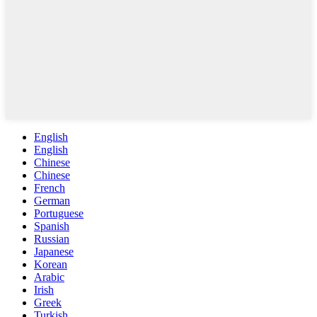
English
English
Chinese
Chinese
French
German
Portuguese
Spanish
Russian
Japanese
Korean
Arabic
Irish
Greek
Turkish