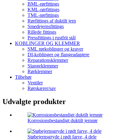
BML-rørfittings
KML-rørfittings
TML-rørfittings
Rørfittings af duktilt jern
Smedejernsfittings
Rillede fittings
Pressfittings i rustfrit stål
KOBLINGER OG KLEMMER
SML rørkoblinger og kraver
DI-koblinger og flangeadaptere
Reparationsklemmer
Slangeklemmer
Rørklemmer
Tilbehør
Ventiler
Rørskærer/sav
Udvalgte produkter
Korrosionsbestandigt duktilt jernrør
Støbejernsgryde i rødt farve, 4 dele