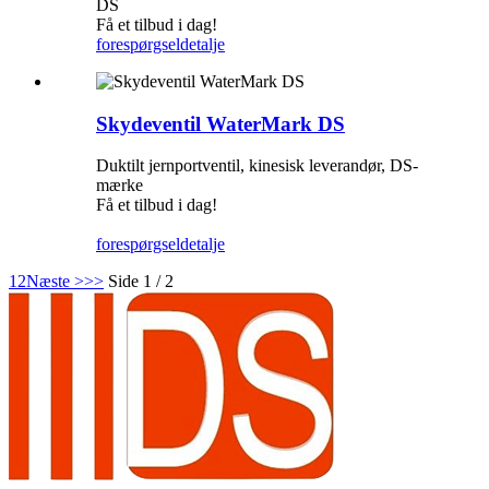
DS
Få et tilbud i dag!
forespørgsel
detalje
Skydeventil WaterMark DS
Duktilt jernportventil, kinesisk leverandør, DS-
mærke
Få et tilbud i dag!
forespørgsel
detalje
1
2
Næste >
>>
Side 1 / 2