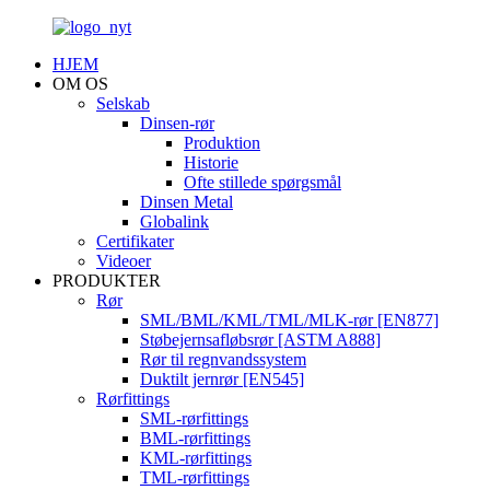
HJEM
OM OS
Selskab
Dinsen-rør
Produktion
Historie
Ofte stillede spørgsmål
Dinsen Metal
Globalink
Certifikater
Videoer
PRODUKTER
Rør
SML/BML/KML/TML/MLK-rør [EN877]
Støbejernsafløbsrør [ASTM A888]
Rør til regnvandssystem
Duktilt jernrør [EN545]
Rørfittings
SML-rørfittings
BML-rørfittings
KML-rørfittings
TML-rørfittings