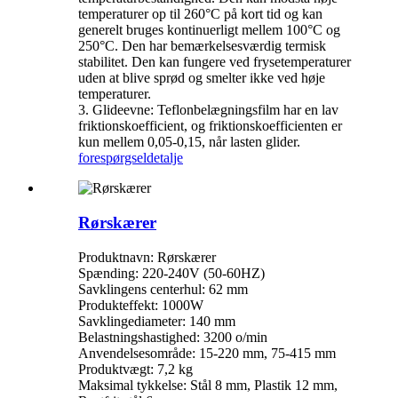
temperaturer op til 260°C på kort tid og kan
generelt bruges kontinuerligt mellem 100°C og
250°C. Den har bemærkelsesværdig termisk
stabilitet. Den kan fungere ved frysetemperaturer
uden at blive sprød og smelter ikke ved høje
temperaturer.
3. Glideevne: Teflonbelægningsfilm har en lav
friktionskoefficient, og friktionskoefficienten er
kun mellem 0,05-0,15, når lasten glider.
forespørgsel
detalje
Rørskærer
Produktnavn: Rørskærer
Spænding: 220-240V (50-60HZ)
Savklingens centerhul: 62 mm
Produkteffekt: 1000W
Savklingediameter: 140 mm
Belastningshastighed: 3200 o/min
Anvendelsesområde: 15-220 mm, 75-415 mm
Produktvægt: 7,2 kg
Maksimal tykkelse: Stål 8 mm, Plastik 12 mm,