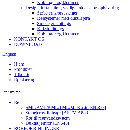
Koblinger og klemmer
Design, installation, vedligeholdelse og opbevaring
Støbejernsrørsystemer
Rørsystemer med duktilt jern
Smedejernsfittings
Rillede fittings
Koblinger og klemmer
KONTAKT OS
DOWNLOAD
English
Hjem
Produkter
Tilbehør
Rørskæring
Kategorier
Rør
SML/BML/KML/TML/MLK-rør [EN 877]
Støbejernsafløbsrør [ASTM A888]
Rør til regnvandssystem
Duktilt jernrør [EN545]
RØRFORBINDINGER