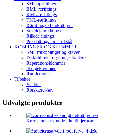
SML-rørfittings
BML-rørfittings
KML-rørfittings
TML-rørfittings
Rørfittings af duktilt jern
Smedejernsfittings
Rillede fittings
Pressfittings i rustfrit stål
KOBLINGER OG KLEMMER
SML rørkoblinger og kraver
DI-koblinger og flangeadaptere
Reparationsklemmer
Slangeklemmer
Rørklemmer
Tilbehør
Ventiler
Rørskærer/sav
Udvalgte produkter
Korrosionsbestandigt duktilt jernrør