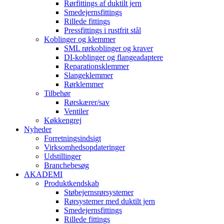
Rørfittings af duktilt jern
Smedejernsfittings
Rillede fittings
Pressfittings i rustfrit stål
Koblinger og klemmer
SML rørkoblinger og kraver
DI-koblinger og flangeadaptere
Reparationsklemmer
Slangeklemmer
Rørklemmer
Tilbehør
Rørskærer/sav
Ventiler
Køkkengrej
Nyheder
Forretningsindsigt
Virksomhedsopdateringer
Udstillinger
Branchebesøg
AKADEMI
Produktkendskab
Støbejernsrørsystemer
Rørsystemer med duktilt jern
Smedejernsfittings
Rillede fittings