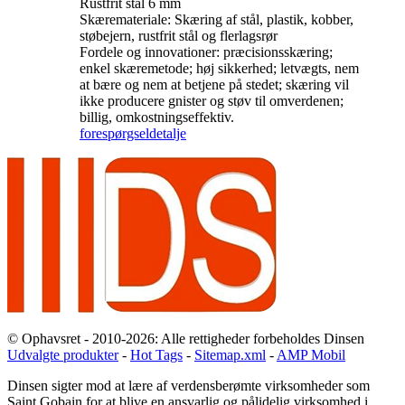
Rustfrit stål 6 mm
Skæremateriale: Skæring af stål, plastik, kobber,
støbejern, rustfrit stål og flerlagsrør
Fordele og innovationer: præcisionsskæring;
enkel skæremetode; høj sikkerhed; letvægts, nem
at bære og nem at betjene på stedet; skæring vil
ikke producere gnister og støv til omverdenen;
billig, omkostningseffektiv.
forespørgsel
detalje
© Ophavsret - 2010-2026: Alle rettigheder forbeholdes Dinsen
Udvalgte produkter
-
Hot Tags
-
Sitemap.xml
-
AMP Mobil
Dinsen sigter mod at lære af verdensberømte virksomheder som
Saint Gobain for at blive en ansvarlig og pålidelig virksomhed i