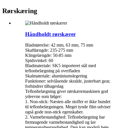
Rørskæring
Håndholdt rørskærer
Bladstørrelse: 42 mm, 63 mm, 75 mm
Skaftlængde: 235-275 mm
Klingelængde: 50-85 mm
Spidsvinkel: 60
Bladmateriale: SK5 importeret stål med
teflonbelægning på overfladen
Skalmateriale: aluminiumslegering
Funktioner: selvlåsende skralde, justerbart gear,
forhindrer tilbageslag
Teflonbelægning giver rørskæremaskinen god
ydeevne som følger:
1. Non-stick: Næsten alle stoffer er ikke bundet
til teflonbelægningen. Meget tynde film udviser
også gode non-stick egenskaber.
2. Varmebestandighed: Teflonbelægning har
fremragende varmebestandighed og lav
temperaturbestandighed. Den kan modstå høje