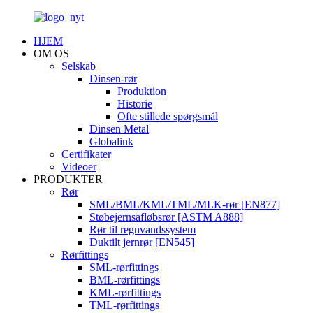
HJEM
OM OS
Selskab
Dinsen-rør
Produktion
Historie
Ofte stillede spørgsmål
Dinsen Metal
Globalink
Certifikater
Videoer
PRODUKTER
Rør
SML/BML/KML/TML/MLK-rør [EN877]
Støbejernsafløbsrør [ASTM A888]
Rør til regnvandssystem
Duktilt jernrør [EN545]
Rørfittings
SML-rørfittings
BML-rørfittings
KML-rørfittings
TML-rørfittings