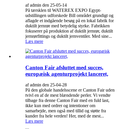
af admin den 25-05-14
På tærsklen til WATEREX EXPO Egypt-
udstillingen udforskede Bill området grundigt og
aflagde et indgående besøg på en lokal fabrik for
duktilt jernrør med betydelig styrke. Fabrikken
fokuserer på produktion af duktilt jernrør, duktilt
jernrørfittings og duktilt jernventiler. Med sine...
Læs mere
Canton Fair afsluttet med succes,
europæisk agenturprojekt lanceret,
af admin den 25-04-28
På den globale handelsscene er Canton Fair uden
tvivl en af ​​de mest blændende perler. Vi vendte
tilbage fra denne Canton Fair med en fuld last,
ikke kun med ordrer og intentioner om
samarbejde, men også med tillid og støtte fra
kunder fra hele verden! Her, med de mest...
Læs mere