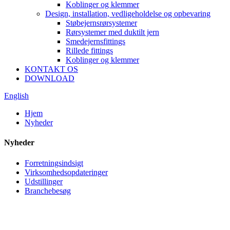
Koblinger og klemmer
Design, installation, vedligeholdelse og opbevaring
Støbejernsrørsystemer
Rørsystemer med duktilt jern
Smedejernsfittings
Rillede fittings
Koblinger og klemmer
KONTAKT OS
DOWNLOAD
English
Hjem
Nyheder
Nyheder
Forretningsindsigt
Virksomhedsopdateringer
Udstillinger
Branchebesøg