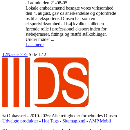
af admin den 21-08-05
Lokale embedsmænd besøgte vores virksomhed
den 4. august, gav os anerkendelse og opfordrede
os til at eksportere. Dinsen har som en
eksportvirksomhed af høj kvalitet spillet en
førende rolle i professionel eksport inden for
støbejernsrør, fittings og rustfri stålkoblinger.
Under mødet ...
Læs mere
1
2
Næste >
>>
Side 1 / 2
© Ophavsret - 2010-2026: Alle rettigheder forbeholdes Dinsen
Udvalgte produkter
-
Hot Tags
-
Sitemap.xml
-
AMP Mobil