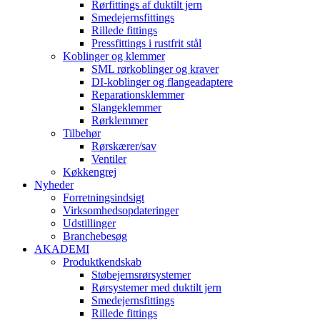
Rørfittings af duktilt jern
Smedejernsfittings
Rillede fittings
Pressfittings i rustfrit stål
Koblinger og klemmer
SML rørkoblinger og kraver
DI-koblinger og flangeadaptere
Reparationsklemmer
Slangeklemmer
Rørklemmer
Tilbehør
Rørskærer/sav
Ventiler
Køkkengrej
Nyheder
Forretningsindsigt
Virksomhedsopdateringer
Udstillinger
Branchebesøg
AKADEMI
Produktkendskab
Støbejernsrørsystemer
Rørsystemer med duktilt jern
Smedejernsfittings
Rillede fittings