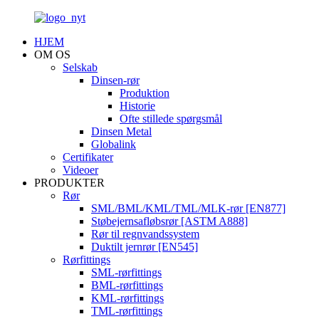
HJEM
OM OS
Selskab
Dinsen-rør
Produktion
Historie
Ofte stillede spørgsmål
Dinsen Metal
Globalink
Certifikater
Videoer
PRODUKTER
Rør
SML/BML/KML/TML/MLK-rør [EN877]
Støbejernsafløbsrør [ASTM A888]
Rør til regnvandssystem
Duktilt jernrør [EN545]
Rørfittings
SML-rørfittings
BML-rørfittings
KML-rørfittings
TML-rørfittings