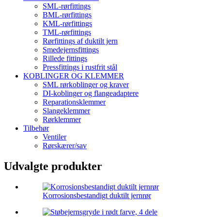
SML-rørfittings
BML-rørfittings
KML-rørfittings
TML-rørfittings
Rørfittings af duktilt jern
Smedejernsfittings
Rillede fittings
Pressfittings i rustfrit stål
KOBLINGER OG KLEMMER
SML rørkoblinger og kraver
DI-koblinger og flangeadaptere
Reparationsklemmer
Slangeklemmer
Rørklemmer
Tilbehør
Ventiler
Rørskærer/sav
Udvalgte produkter
Korrosionsbestandigt duktilt jernrør