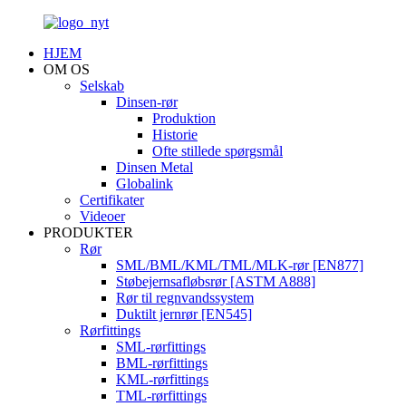
HJEM
OM OS
Selskab
Dinsen-rør
Produktion
Historie
Ofte stillede spørgsmål
Dinsen Metal
Globalink
Certifikater
Videoer
PRODUKTER
Rør
SML/BML/KML/TML/MLK-rør [EN877]
Støbejernsafløbsrør [ASTM A888]
Rør til regnvandssystem
Duktilt jernrør [EN545]
Rørfittings
SML-rørfittings
BML-rørfittings
KML-rørfittings
TML-rørfittings