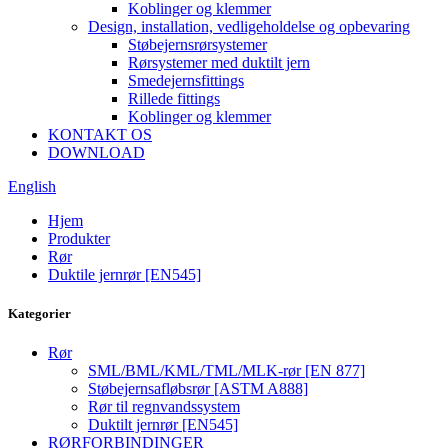
Koblinger og klemmer
Design, installation, vedligeholdelse og opbevaring
Støbejernsrørsystemer
Rørsystemer med duktilt jern
Smedejernsfittings
Rillede fittings
Koblinger og klemmer
KONTAKT OS
DOWNLOAD
English
Hjem
Produkter
Rør
Duktile jernrør [EN545]
Kategorier
Rør
SML/BML/KML/TML/MLK-rør [EN 877]
Støbejernsafløbsrør [ASTM A888]
Rør til regnvandssystem
Duktilt jernrør [EN545]
RØRFORBINDINGER