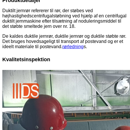
Produktdetaljer
Duktilt jernrør refererer til rør, der støbes ved
højhastighedscentrifugalstøbning ved hjælp af en centrifugal
duktilt jernmaskine efter tilsætning af noduleringsmiddel til
det støbte smeltede jern over nr. 18.
De kaldes duktile jernrør, duktile jernrør og duktile støbte rør.
Det bruges hovedsageligt til transport af postevand og er et
ideelt materiale til postevand.
rørledning
s.
Kvalitetsinspektion