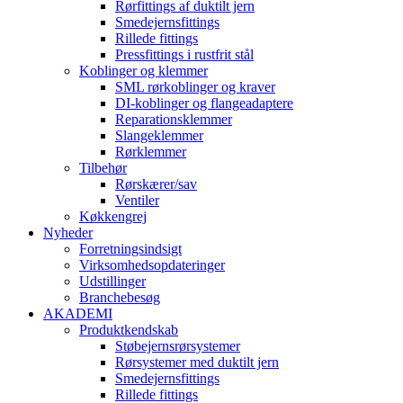
Rørfittings af duktilt jern
Smedejernsfittings
Rillede fittings
Pressfittings i rustfrit stål
Koblinger og klemmer
SML rørkoblinger og kraver
DI-koblinger og flangeadaptere
Reparationsklemmer
Slangeklemmer
Rørklemmer
Tilbehør
Rørskærer/sav
Ventiler
Køkkengrej
Nyheder
Forretningsindsigt
Virksomhedsopdateringer
Udstillinger
Branchebesøg
AKADEMI
Produktkendskab
Støbejernsrørsystemer
Rørsystemer med duktilt jern
Smedejernsfittings
Rillede fittings