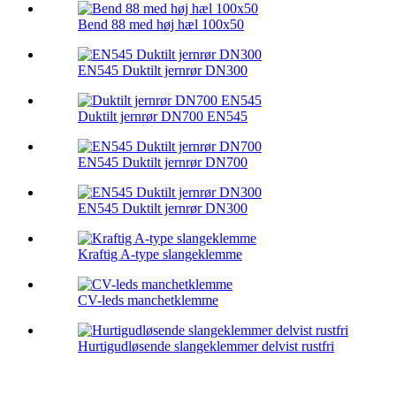
Bend 88 med høj hæl 100x50
EN545 Duktilt jernrør DN300
Duktilt jernrør DN700 EN545
EN545 Duktilt jernrør DN700
EN545 Duktilt jernrør DN300
Kraftig A-type slangeklemme
CV-leds manchetklemme
Hurtigudløsende slangeklemmer delvist rustfri