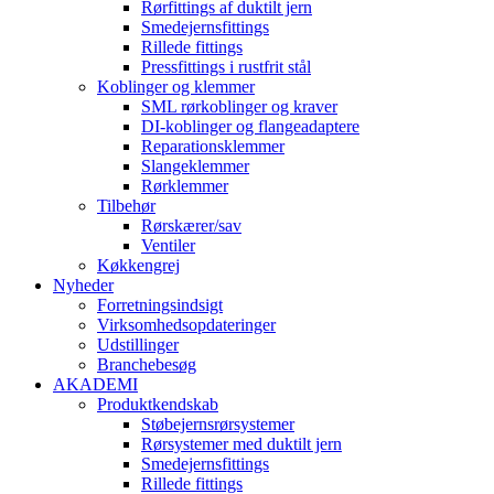
Rørfittings af duktilt jern
Smedejernsfittings
Rillede fittings
Pressfittings i rustfrit stål
Koblinger og klemmer
SML rørkoblinger og kraver
DI-koblinger og flangeadaptere
Reparationsklemmer
Slangeklemmer
Rørklemmer
Tilbehør
Rørskærer/sav
Ventiler
Køkkengrej
Nyheder
Forretningsindsigt
Virksomhedsopdateringer
Udstillinger
Branchebesøg
AKADEMI
Produktkendskab
Støbejernsrørsystemer
Rørsystemer med duktilt jern
Smedejernsfittings
Rillede fittings