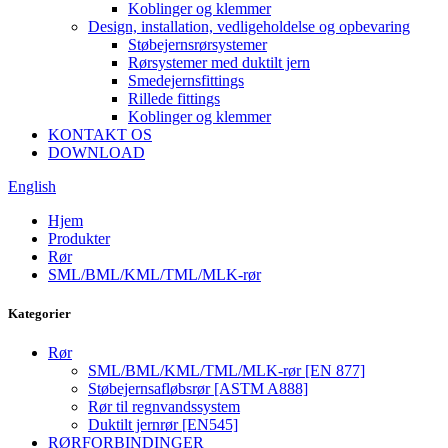
Koblinger og klemmer
Design, installation, vedligeholdelse og opbevaring
Støbejernsrørsystemer
Rørsystemer med duktilt jern
Smedejernsfittings
Rillede fittings
Koblinger og klemmer
KONTAKT OS
DOWNLOAD
English
Hjem
Produkter
Rør
SML/BML/KML/TML/MLK-rør
Kategorier
Rør
SML/BML/KML/TML/MLK-rør [EN 877]
Støbejernsafløbsrør [ASTM A888]
Rør til regnvandssystem
Duktilt jernrør [EN545]
RØRFORBINDINGER