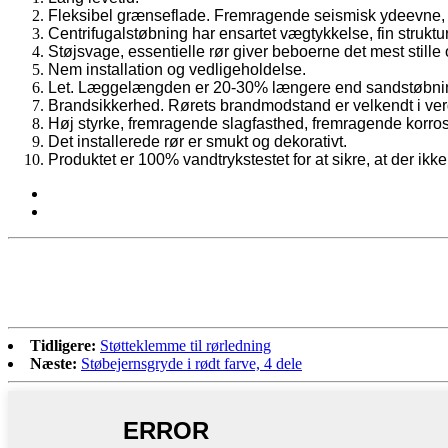
Fleksibel grænseflade. Fremragende seismisk ydeevne, eg
Centrifugalstøbning har ensartet vægtykkelse, fin struktur
Støjsvage, essentielle rør giver beboerne det mest stille
Nem installation og vedligeholdelse.
Let. Læggelængden er 20-30% længere end sandstøbnin
Brandsikkerhed. Rørets brandmodstand er velkendt i ve
Høj styrke, fremragende slagfasthed, fremragende kor
Det installerede rør er smukt og dekorativt.
Produktet er 100% vandtrykstestet for at sikre, at der 
Tidligere:
Støtteklemme til rørledning
Næste:
Støbejernsgryde i rødt farve, 4 dele