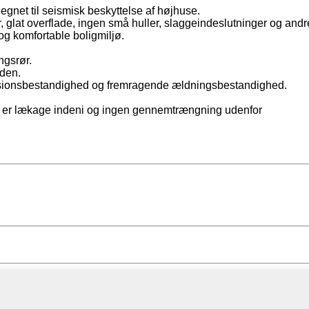
net til seismisk beskyttelse af højhuse.
, glat overflade, ingen små huller, slaggeindeslutninger og andre
 og komfortable boligmiljø.
gsrør.
rden.
rosionsbestandighed og fremragende ældningsbestandighed.
ikke er lækage indeni og ingen gennemtrængning udenfor