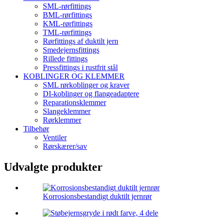
SML-rørfittings
BML-rørfittings
KML-rørfittings
TML-rørfittings
Rørfittings af duktilt jern
Smedejernsfittings
Rillede fittings
Pressfittings i rustfrit stål
KOBLINGER OG KLEMMER
SML rørkoblinger og kraver
DI-koblinger og flangeadaptere
Reparationsklemmer
Slangeklemmer
Rørklemmer
Tilbehør
Ventiler
Rørskærer/sav
Udvalgte produkter
Korrosionsbestandigt duktilt jernrør