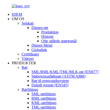
HJEM
OM OS
Selskab
Dinsen-rør
Produktion
Historie
Ofte stillede spørgsmål
Dinsen Metal
Globalink
Certifikater
Videoer
PRODUKTER
Rør
SML/BML/KML/TML/MLK-rør [EN877]
Støbejernsafløbsrør [ASTM A888]
Rør til regnvandssystem
Duktilt jernrør [EN545]
Rørfittings
SML-rørfittings
BML-rørfittings
KML-rørfittings
TML-rørfittings