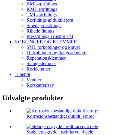
BML-rørfittings
KML-rørfittings
TML-rørfittings
Rørfittings af duktilt jern
Smedejernsfittings
Rillede fittings
Pressfittings i rustfrit stål
KOBLINGER OG KLEMMER
SML rørkoblinger og kraver
DI-koblinger og flangeadaptere
Reparationsklemmer
Slangeklemmer
Rørklemmer
Tilbehør
Ventiler
Rørskærer/sav
Udvalgte produkter
Korrosionsbestandigt duktilt jernrør
Støbejernsgryde i rødt farve, 4 dele