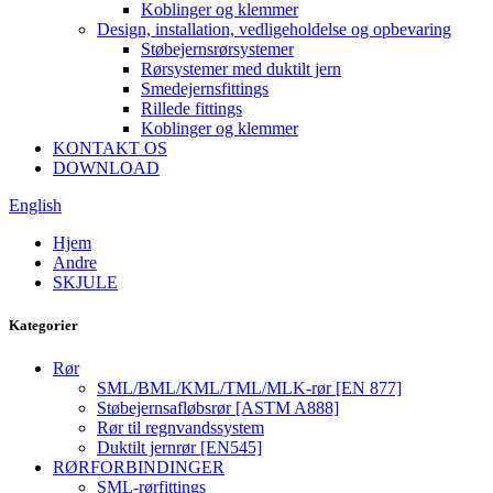
Koblinger og klemmer
Design, installation, vedligeholdelse og opbevaring
Støbejernsrørsystemer
Rørsystemer med duktilt jern
Smedejernsfittings
Rillede fittings
Koblinger og klemmer
KONTAKT OS
DOWNLOAD
English
Hjem
Andre
SKJULE
Kategorier
Rør
SML/BML/KML/TML/MLK-rør [EN 877]
Støbejernsafløbsrør [ASTM A888]
Rør til regnvandssystem
Duktilt jernrør [EN545]
RØRFORBINDINGER
SML-rørfittings