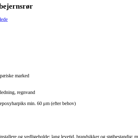
ejernsrør
ropæiske marked
dledning, regnvand
epoxyharpiks min. 60 μm (efter behov)
installere og vedligeholde; lang levetid, brandsikker og støjbestandig; m