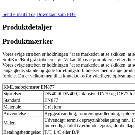
Send e-mail til os
Download som PDF
Produktdetaljer
Produktmærker
Vores evige stræben er holdningen "at se markedet, at se skikken, at
Sml/Kml/Bml grå støbejernsrør. Vi kan tilpasse produkterne efter dine 
Vores evige stræben er holdningen "at se markedet, at se skikken, at s
langsigtede, stabile og gode forretningsforbindelser med mange produc
fordele. Du er velkommen til at kontakte os for yderligere oplysninger
KML støbejernsrør EN877
Størrelser:
DN40 til DN400, inklusive DN70 og DE75 for 
Standard
EN877
Materiale
Gråt jern
Anvendelse
Byggeafvanding, forureningsudledning, spilde
Udvendigt: termisk sprayzinkbelægning min. 13
Maleri
Indvendigt: fuldt tværbundet epoxy, dobbeltla
Betalingsbetingelse:
T/T, L/C eller D/P