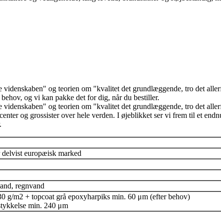
 se videnskaben" og teorien om "kvalitet det grundlæggende, tro det al
behov, og vi kan pakke det for dig, når du bestiller.
e videnskaben" og teorien om "kvalitet det grundlæggende, tro det aller
enter og grossister over hele verden. I øjeblikket ser vi frem til et e
.
delvist europæisk marked
vand, regnvand
0 g/m2 + topcoat grå epoxyharpiks min. 60 μm (efter behov)
gstykkelse min. 240 μm