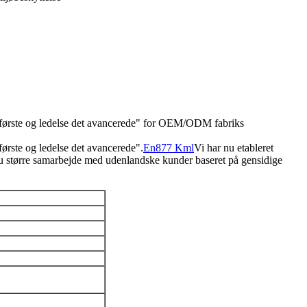
lerførste og ledelse det avancerede" for OEM/ODM fabriks
første og ledelse det avancerede".
En877 Kml
Vi har nu etableret
ndnu større samarbejde med udenlandske kunder baseret på gensidige