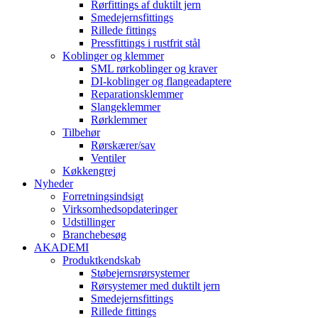
Rørfittings af duktilt jern
Smedejernsfittings
Rillede fittings
Pressfittings i rustfrit stål
Koblinger og klemmer
SML rørkoblinger og kraver
DI-koblinger og flangeadaptere
Reparationsklemmer
Slangeklemmer
Rørklemmer
Tilbehør
Rørskærer/sav
Ventiler
Køkkengrej
Nyheder
Forretningsindsigt
Virksomhedsopdateringer
Udstillinger
Branchebesøg
AKADEMI
Produktkendskab
Støbejernsrørsystemer
Rørsystemer med duktilt jern
Smedejernsfittings
Rillede fittings