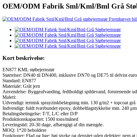
OEM/ODM Fabrik Sml/Kml/Bml Grå Støb
Kort beskrivelse:
EN877 KML støbejernsrør
Størrelser: DN40 til DN400, inklusive DN70 og DE75 til delvist eu
Standard: EN877
Materiale: Gråt jern
Anvendelse: Byggeafvanding, fedtholdigt spildevand, forurenende u
Maleri:
Udvendigt: termisk sprayzinkbelægning min. 130 g/m2 + topcoat grå 
Indvendigt: fuldt tværbundet epoxy, dobbeltlagstykkelse min. 240 μm
Betalingsbetingelse: T/T, L/C eller D/P
Produktionskapacitet: 1500 tons/måned
Leveringstid: 20-30 dage, afhængigt af din mængde.
MOQ: 1*20 beholdere
Funktioner: Flad og lige; høj styrke og densitet uden defekter; nem at 