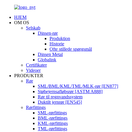
HJEM
OM OS
Selskab
Dinsen-rør
Produktion
Historie
Ofte stillede spørgsmål
Dinsen Metal
Globalink
Certifikater
Videoer
PRODUKTER
Rør
SML/BML/KML/TML/MLK-rør [EN877]
Støbejernsafløbsrør [ASTM A888]
Rør til regnvandssystem
Duktilt jernrør [EN545]
Rørfittings
SML-rørfittings
BML-rørfittings
KML-rørfittings
TML-rørfittings