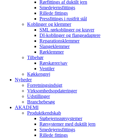
Rørfittings af duktilt jern
Smedejernsfittings
Rillede fittings
Pressfittings i rustfrit stål
Koblinger og klemmer
SML rørkoblinger og kraver
DI-koblinger og flangeadaptere
Reparationsklemmer
Slangeklemmer
Rørklemmer
Tilbehør
Rørskærer/sav
Ventiler
Køkkengrej
Nyheder
Forretningsindsigt
Virksomhedsopdateringer
Udstillinger
Branchebesøg
AKADEMI
Produktkendskab
Støbejernsrørsystemer
Rørsystemer med duktilt jern
Smedejernsfittings
Rillede fittings