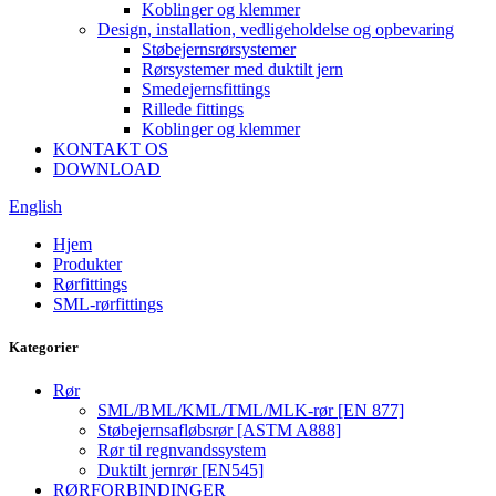
Koblinger og klemmer
Design, installation, vedligeholdelse og opbevaring
Støbejernsrørsystemer
Rørsystemer med duktilt jern
Smedejernsfittings
Rillede fittings
Koblinger og klemmer
KONTAKT OS
DOWNLOAD
English
Hjem
Produkter
Rørfittings
SML-rørfittings
Kategorier
Rør
SML/BML/KML/TML/MLK-rør [EN 877]
Støbejernsafløbsrør [ASTM A888]
Rør til regnvandssystem
Duktilt jernrør [EN545]
RØRFORBINDINGER