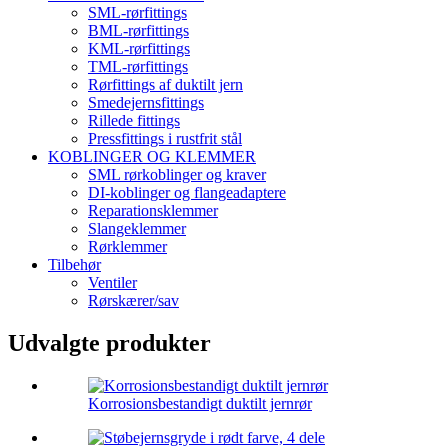
SML-rørfittings
BML-rørfittings
KML-rørfittings
TML-rørfittings
Rørfittings af duktilt jern
Smedejernsfittings
Rillede fittings
Pressfittings i rustfrit stål
KOBLINGER OG KLEMMER
SML rørkoblinger og kraver
DI-koblinger og flangeadaptere
Reparationsklemmer
Slangeklemmer
Rørklemmer
Tilbehør
Ventiler
Rørskærer/sav
Udvalgte produkter
Korrosionsbestandigt duktilt jernrør