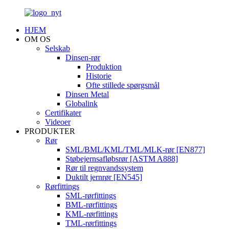
HJEM
OM OS
Selskab
Dinsen-rør
Produktion
Historie
Ofte stillede spørgsmål
Dinsen Metal
Globalink
Certifikater
Videoer
PRODUKTER
Rør
SML/BML/KML/TML/MLK-rør [EN877]
Støbejernsafløbsrør [ASTM A888]
Rør til regnvandssystem
Duktilt jernrør [EN545]
Rørfittings
SML-rørfittings
BML-rørfittings
KML-rørfittings
TML-rørfittings